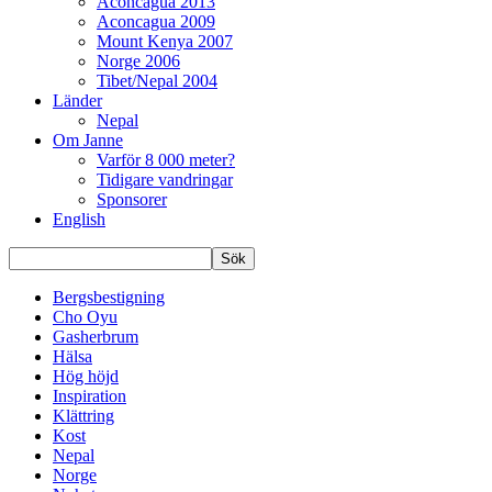
Aconcagua 2013
Aconcagua 2009
Mount Kenya 2007
Norge 2006
Tibet/Nepal 2004
Länder
Nepal
Om Janne
Varför 8 000 meter?
Tidigare vandringar
Sponsorer
English
Bergsbestigning
Cho Oyu
Gasherbrum
Hälsa
Hög höjd
Inspiration
Klättring
Kost
Nepal
Norge