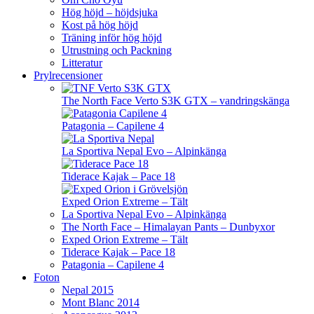
Hög höjd – höjdsjuka
Kost på hög höjd
Träning inför hög höjd
Utrustning och Packning
Litteratur
Prylrecensioner
The North Face Verto S3K GTX – vandringskänga
Patagonia – Capilene 4
La Sportiva Nepal Evo – Alpinkänga
Tiderace Kajak – Pace 18
Exped Orion Extreme – Tält
La Sportiva Nepal Evo – Alpinkänga
The North Face – Himalayan Pants – Dunbyxor
Exped Orion Extreme – Tält
Tiderace Kajak – Pace 18
Patagonia – Capilene 4
Foton
Nepal 2015
Mont Blanc 2014