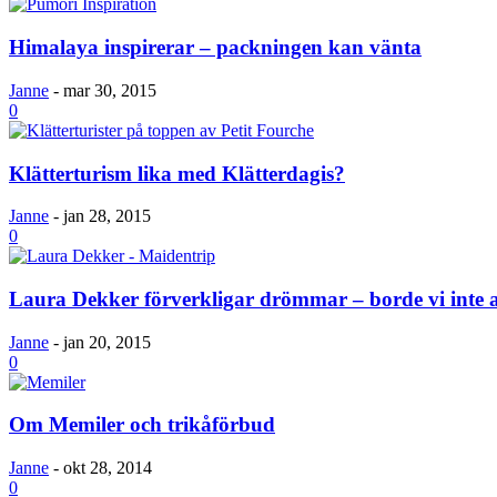
Himalaya inspirerar – packningen kan vänta
Janne
-
mar 30, 2015
0
Klätterturism lika med Klätterdagis?
Janne
-
jan 28, 2015
0
Laura Dekker förverkligar drömmar – borde vi inte a
Janne
-
jan 20, 2015
0
Om Memiler och trikåförbud
Janne
-
okt 28, 2014
0