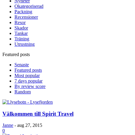
Nyheter
Okategoriserad
Packning
Recensioner
Resor
Skador
Tankar
Träning
Utrustning
Featured posts
Senaste
Featured posts
Most popular
7 days popular
By review score
Random
Välkommen till Spirit Travel
Janne
-
aug 27, 2015
0