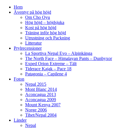
Hem
Äventyr på hög höjd
Om Cho Oyu
Hög höjd – höjdsjuka
Kost på hög höjd
Träning inför hög höjd
Utrustning och Packning
Litteratur
Prylrecensioner
La Sportiva Nepal Evo – Alpinkänga
The North Face – Himalayan Pants – Dunbyxor
Exped Orion Extreme – Tält
Tiderace Kajak – Pace 18
Patagonia – Capilene 4
Foton
Nepal 2015
Mont Blanc 2014
Aconcagua 2013
Aconcagua 2009
Mount Kenya 2007
Norge 2006
Tibet/Nepal 2004
Länder
Nepal