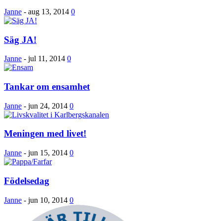
Janne
-
aug 13, 2014
0
Säg JA!
Janne
-
jul 11, 2014
0
Tankar om ensamhet
Janne
-
jun 24, 2014
0
Meningen med livet!
Janne
-
jun 15, 2014
0
Födelsedag
Janne
-
jun 10, 2014
0