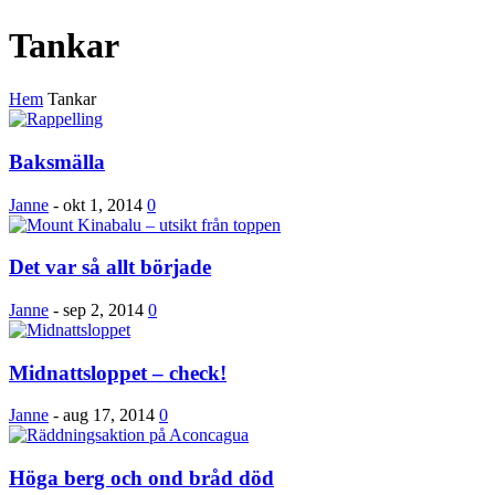
Tankar
Hem
Tankar
Baksmälla
Janne
-
okt 1, 2014
0
Det var så allt började
Janne
-
sep 2, 2014
0
Midnattsloppet – check!
Janne
-
aug 17, 2014
0
Höga berg och ond bråd död