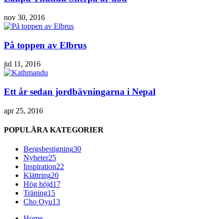
nov 30, 2016
På toppen av Elbrus
jul 11, 2016
Ett år sedan jordbävningarna i Nepal
apr 25, 2016
POPULÄRA KATEGORIER
Bergsbestigning
30
Nyheter
25
Inspiration
22
Klättring
20
Hög höjd
17
Träning
15
Cho Oyu
13
Home