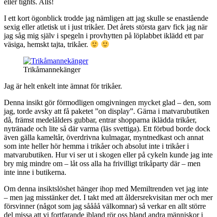
eller tights. Alls!
I ett kort ögonblick trodde jag nämligen att jag skulle se enastående
sexig eller atletisk ut i just trikåer. Det årets största garv fick jag när
jag såg mig själv i spegeln i provhytten på löplabbet iklädd ett par
väsiga, hemskt tajta, trikåer.
Trikåmannekänger
Jag är helt enkelt inte ämnat för trikåer.
Denna insikt gör förmodligen omgivningen mycket glad – den, som
jag, torde avsky att få paketet ”on display”. Gärna i matvarubutiken
då, främst medelålders gubbar, entrar shopparna iklädda trikåer,
nytränade och lite så där varma (läs svettiga). Ett förbud borde dock
även gälla kameltår, överdrivna kulmagar, myntnedkast och annat
som inte heller hör hemma i trikåer och absolut inte i trikåer i
matvarubutiken. Hur vi ser ut i skogen eller på cykeln kunde jag inte
bry mig mindre om – låt oss alla ha frivilligt trikåparty där – men
inte inne i butikerna.
Om denna insiktslöshet hänger ihop med Memiltrenden vet jag inte
– men jag misstänker det. I takt med att åldersrekvisitan mer och mer
försvinner (något som jag såååå välkomnar) så verkar en allt större
del missa att vi fortfarande ibland rör oss bland andra människor i