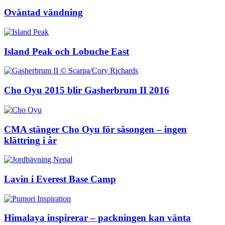
Oväntad vändning
Island Peak och Lobuche East
Cho Oyu 2015 blir Gasherbrum II 2016
CMA stänger Cho Oyu för säsongen – ingen
klättring i år
Lavin i Everest Base Camp
Himalaya inspirerar – packningen kan vänta