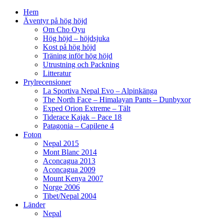
Hem
Äventyr på hög höjd
Om Cho Oyu
Hög höjd – höjdsjuka
Kost på hög höjd
Träning inför hög höjd
Utrustning och Packning
Litteratur
Prylrecensioner
La Sportiva Nepal Evo – Alpinkänga
The North Face – Himalayan Pants – Dunbyxor
Exped Orion Extreme – Tält
Tiderace Kajak – Pace 18
Patagonia – Capilene 4
Foton
Nepal 2015
Mont Blanc 2014
Aconcagua 2013
Aconcagua 2009
Mount Kenya 2007
Norge 2006
Tibet/Nepal 2004
Länder
Nepal