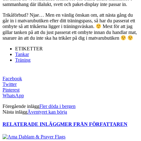
sammanhang där illalukt, svett och paket-display inte passar in.
Trikåförbud? Njae… Men en vänlig önskan om, att nästa gång du
går in i matvarubutiken efter ditt träningspass, så har du passerat ett
ombyte så att trikåerna ligger i träningsväskan.
Mest för att jag
gillar tanken på att du just passerat ett ombyte innan du handlar mat,
snarare än att du inte ska ha trikåer på dig i matvarubutiken
ETIKETTER
Tankar
Träning
Facebook
Twitter
Pinterest
WhatsApp
Föregående inlägg
Fler döda i bergen
Nästa inlägg
Äventyret kan börja
RELATERADE INLÄGG
MER FRÅN FÖRFATTAREN