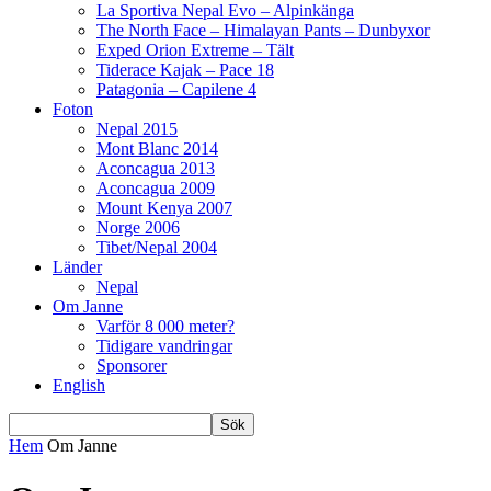
La Sportiva Nepal Evo – Alpinkänga
The North Face – Himalayan Pants – Dunbyxor
Exped Orion Extreme – Tält
Tiderace Kajak – Pace 18
Patagonia – Capilene 4
Foton
Nepal 2015
Mont Blanc 2014
Aconcagua 2013
Aconcagua 2009
Mount Kenya 2007
Norge 2006
Tibet/Nepal 2004
Länder
Nepal
Om Janne
Varför 8 000 meter?
Tidigare vandringar
Sponsorer
English
Hem
Om Janne