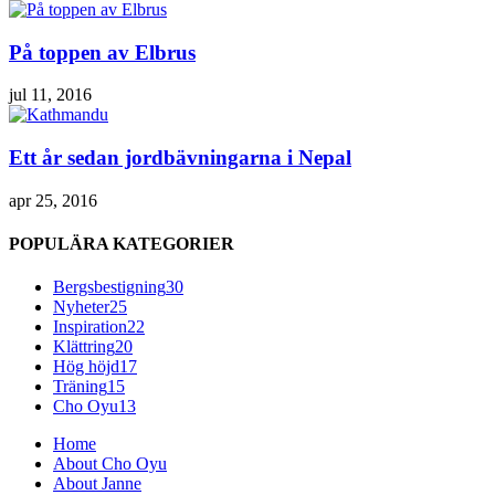
På toppen av Elbrus
jul 11, 2016
Ett år sedan jordbävningarna i Nepal
apr 25, 2016
POPULÄRA KATEGORIER
Bergsbestigning
30
Nyheter
25
Inspiration
22
Klättring
20
Hög höjd
17
Träning
15
Cho Oyu
13
Home
About Cho Oyu
About Janne