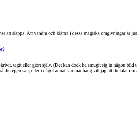
er att släppa. Att vandra och klättra i dessa magiska omgivningar är jus
ör?
g skrivit, tagit eller gjort själv. (Det kan dock ha smugit sig in någon b
din egen sajt, eller i något annat sammanhang vill jag att du talar om at