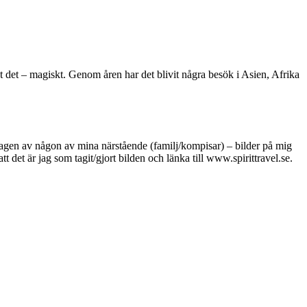
t det – magiskt. Genom åren har det blivit några besök i Asien, Afrika
ild tagen av någon av mina närstående (familj/kompisar) – bilder på mig
t det är jag som tagit/gjort bilden och länka till www.spirittravel.se.