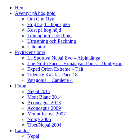
Hem
Äventyr på hög höjd
Om Cho Oyu
Hög höjd – höjdsjuka
Kost på hög höjd
Träning inför hög höjd
Utrustning och Packning
Litteratur
Prylrecensioner
La Sportiva Nepal Evo – Alpinkänga
The North Face – Himalayan Pants – Dunbyxor
Exped Orion Extreme – Tält
Tiderace Kajak – Pace 18
Patagonia – Capilene 4
Foton
Nepal 2015
Mont Blanc 2014
Aconcagua 2013
Aconcagua 2009
Mount Kenya 2007
Norge 2006
Tibet/Nepal 2004
Länder
Nepal