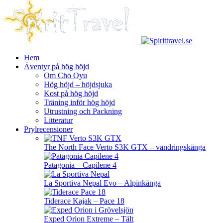
Hem
Äventyr på hög höjd
Om Cho Oyu
Hög höjd – höjdsjuka
Kost på hög höjd
Träning inför hög höjd
Utrustning och Packning
Litteratur
Prylrecensioner
The North Face Verto S3K GTX – vandringskänga
Patagonia – Capilene 4
La Sportiva Nepal Evo – Alpinkänga
Tiderace Kajak – Pace 18
Exped Orion Extreme – Tält