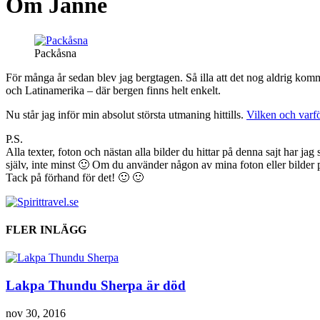
Om Janne
Packåsna
För många år sedan blev jag bergtagen. Så illa att det nog aldrig komm
och Latinamerika – där bergen finns helt enkelt.
Nu står jag inför min absolut största utmaning hittills.
Vilken och varf
P.S.
Alla texter, foton och nästan alla bilder du hittar på denna sajt har ja
själv, inte minst 🙂 Om du använder någon av mina foton eller bilder på 
Tack på förhand för det! 🙂 🙂
FLER INLÄGG
Lakpa Thundu Sherpa är död
nov 30, 2016