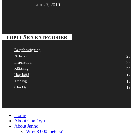
apr 25, 2016
POPULÄRA KATEGORIER
Bergsbestigning
30
Nyheter
25
Inspiration
22
Klättring
20
Hög höjd
17
Träning
15
Cho Oyu
13
Home
About Cho Oyu
About Janne
Why 8 000 meters?