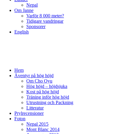
Nepal
Om Janne
Varför 8 000 meter?
Tidigare vandringar
Sponsorer
English
Hem
Äventyr på hög höjd
Om Cho Oyu
Hög höjd – höjdsjuka
Kost på hög höjd
Träning inför hög höjd
Utrustning och Packning
Litteratur
Prylrecensioner
Foton
Nepal 2015
Mont Blanc 2014