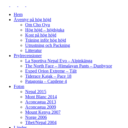
Hem
Äventyr på hög höjd
Om Cho Oyu
Hög höjd – höjdsjuka
Kost på hög höjd
Träning inför hög höjd
Utrustning och Packning
Litteratur
Prylrecensioner
La Sportiva Nepal Evo – Alpinkänga
The North Face – Himalayan Pants – Dunbyxor
Exped Orion Extreme – Tält
Tiderace Kajak – Pace 18
Patagonia – Capilene 4
Foton
Nepal 2015
Mont Blanc 2014
Aconcagua 2013
Aconcagua 2009
Mount Kenya 2007
Norge 2006
Tibet/Nepal 2004
Länder