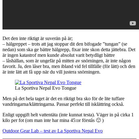
Det den inte riktigt är suverän på är;
– hälgreppet – trots att jag stoppar dit den bifogade ”tungan” (se
nedan) som ska ge bättre hälgrepp, fixar inte skon detta jättebra. Det
är ingen katastrof men kunde absolut varit betydligt bättre
– låshällan, som är ungefär på mitten av snörningen, är inte någon
favorit. Ja, den låser bra, men ibland vid fel tillfälle (för lätt) och den
är inte lätt att få upp när du vill justera snörningen.
La Sportiva Nepal Evo Tongue
Men på det hela taget är det en riktigt bra sko för de lite tuffare
vandringarna/klättringarna. Passar perfekt till isklättring också.
Enligt uppgift helt vattentäta (inte kunnat testa). Väger in på cirka 1
kilo per fot (om man inte har mina 45:or förstås 🙂 )
Outdoor Gear Lab – test av La Sportiva Nepal Evo