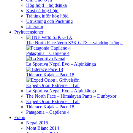
Hög höjd – höjdsjuka
Kost på hög höjd
Träning inför hög höjd
Utrustning och Packning
Litteratur
Prylrecensioner
The North Face Verto S3K GTX – vandringskänga
Patagonia – Capilene 4
La Sportiva Nepal Evo – Alpinkänga
Tiderace Kajak – Pace 18
Exped Orion Extreme – Tält
La Sportiva Nepal Evo – Alpinkänga
The North Face – Himalayan Pants – Dunbyxor
Exped Orion Extreme – Tält
Tiderace Kajak – Pace 18
Patagonia – Capilene 4
Foton
Nepal 2015
Mont Blanc 2014