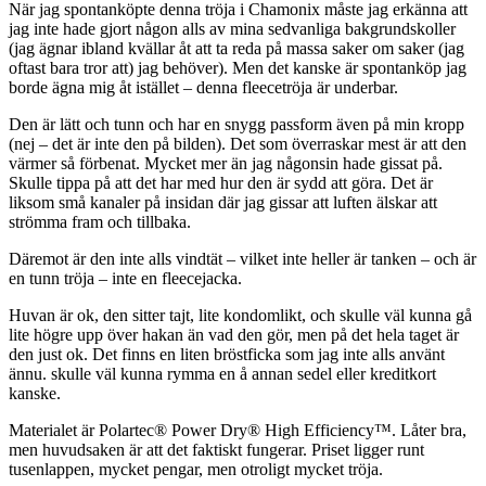
När jag spontanköpte denna tröja i Chamonix måste jag erkänna att
jag inte hade gjort någon alls av mina sedvanliga bakgrundskoller
(jag ägnar ibland kvällar åt att ta reda på massa saker om saker (jag
oftast bara tror att) jag behöver). Men det kanske är spontanköp jag
borde ägna mig åt istället – denna fleecetröja är underbar.
Den är lätt och tunn och har en snygg passform även på min kropp
(nej – det är inte den på bilden). Det som överraskar mest är att den
värmer så förbenat. Mycket mer än jag någonsin hade gissat på.
Skulle tippa på att det har med hur den är sydd att göra. Det är
liksom små kanaler på insidan där jag gissar att luften älskar att
strömma fram och tillbaka.
Däremot är den inte alls vindtät – vilket inte heller är tanken – och är
en tunn tröja – inte en fleecejacka.
Huvan är ok, den sitter tajt, lite kondomlikt, och skulle väl kunna gå
lite högre upp över hakan än vad den gör, men på det hela taget är
den just ok. Det finns en liten bröstficka som jag inte alls använt
ännu. skulle väl kunna rymma en å annan sedel eller kreditkort
kanske.
Materialet är Polartec® Power Dry® High Efficiency™. Låter bra,
men huvudsaken är att det faktiskt fungerar. Priset ligger runt
tusenlappen, mycket pengar, men otroligt mycket tröja.