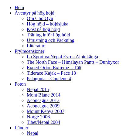
Hem
Äventyr på hög höjd
Om Cho Oyu
Hög höjd – höjdsjuka
Kost på hög höjd
Träning inför hög höjd
Utrustning och Packning
Litteratur
Prylrecensioner
La Sportiva Nepal Evo – Alpinkänga
The North Face – Himalayan Pants – Dunbyxor
Exped Orion Extreme – Tält
Tiderace Kajak – Pace 18
Patagonia – Capilene 4
Foton
Nepal 2015
Mont Blanc 2014
Aconcagua 2013
Aconcagua 2009
Mount Kenya 2007
Norge 2006
Tibet/Nepal 2004
Länder
Nepal