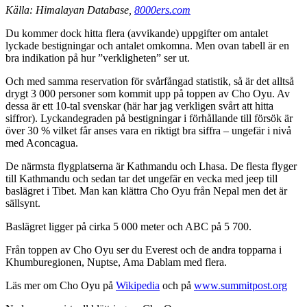
Källa: Himalayan Database,
8000ers.com
Du kommer dock hitta flera (avvikande) uppgifter om antalet
lyckade bestigningar och antalet omkomna. Men ovan tabell är en
bra indikation på hur ”verkligheten” ser ut.
Och med samma reservation för svårfångad statistik, så är det alltså
drygt 3 000 personer som kommit upp på toppen av Cho Oyu. Av
dessa är ett 10-tal svenskar (här har jag verkligen svårt att hitta
siffror). Lyckandegraden på bestigningar i förhållande till försök är
över 30 % vilket får anses vara en riktigt bra siffra – ungefär i nivå
med Aconcagua.
De närmsta flygplatserna är Kathmandu och Lhasa. De flesta flyger
till Kathmandu och sedan tar det ungefär en vecka med jeep till
baslägret i Tibet. Man kan klättra Cho Oyu från Nepal men det är
sällsynt.
Baslägret ligger på cirka 5 000 meter och ABC på 5 700.
Från toppen av Cho Oyu ser du Everest och de andra topparna i
Khumburegionen, Nuptse, Ama Dablam med flera.
Läs mer om Cho Oyu på
Wikipedia
och på
www.summitpost.org