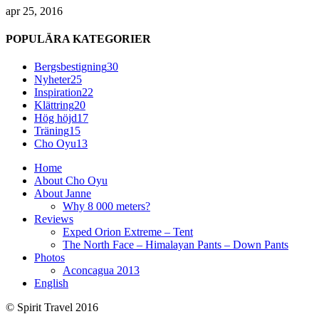
apr 25, 2016
POPULÄRA KATEGORIER
Bergsbestigning
30
Nyheter
25
Inspiration
22
Klättring
20
Hög höjd
17
Träning
15
Cho Oyu
13
Home
About Cho Oyu
About Janne
Why 8 000 meters?
Reviews
Exped Orion Extreme – Tent
The North Face – Himalayan Pants – Down Pants
Photos
Aconcagua 2013
English
© Spirit Travel 2016