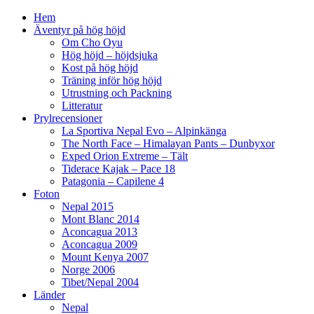
Hem
Äventyr på hög höjd
Om Cho Oyu
Hög höjd – höjdsjuka
Kost på hög höjd
Träning inför hög höjd
Utrustning och Packning
Litteratur
Prylrecensioner
La Sportiva Nepal Evo – Alpinkänga
The North Face – Himalayan Pants – Dunbyxor
Exped Orion Extreme – Tält
Tiderace Kajak – Pace 18
Patagonia – Capilene 4
Foton
Nepal 2015
Mont Blanc 2014
Aconcagua 2013
Aconcagua 2009
Mount Kenya 2007
Norge 2006
Tibet/Nepal 2004
Länder
Nepal