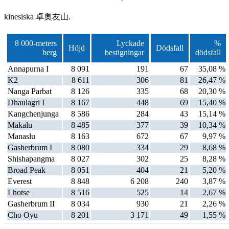
kinesiska
卓奧友山.
8 000-meters
Lyckade
%
Höjd
Dödsfall
berg
bestigningar
dödsfall
Annapurna I
8 091
191
67
35,08 %
K2
8 611
306
81
26,47 %
Nanga Parbat
8 126
335
68
20,30 %
Dhaulagri I
8 167
448
69
15,40 %
Kangchenjunga
8 586
284
43
15,14 %
Makalu
8 485
377
39
10,34 %
Manaslu
8 163
672
67
9,97 %
Gasherbrum I
8 080
334
29
8,68 %
Shishapangma
8 027
302
25
8,28 %
Broad Peak
8 051
404
21
5,20 %
Everest
8 848
6 208
240
3,87 %
Lhotse
8 516
525
14
2,67 %
Gasherbrum II
8 034
930
21
2,26 %
Cho Oyu
8 201
3 171
49
1,55 %