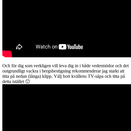
Och för dig som verkligen vill leva dig in i både vedermödor och det
outgrundligt vackra i bergsbestigning rekommenderar jag starkt att
titta på nedan (långa) klipp. Välj bort kvällens TV-såpa och titta på
detta istället 🙂