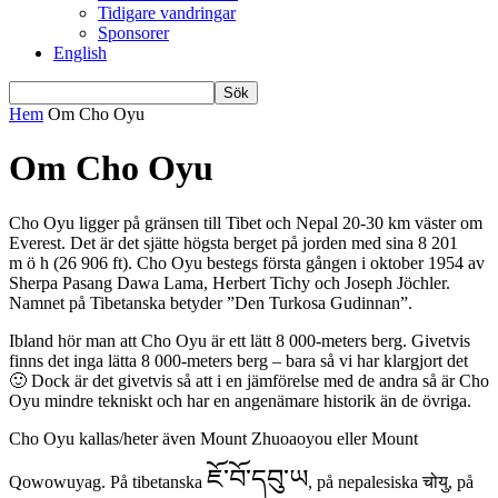
Tidigare vandringar
Sponsorer
English
Hem
Om Cho Oyu
Om Cho Oyu
Cho Oyu ligger på gränsen till Tibet och Nepal 20-30 km väster om
Everest. Det är det sjätte högsta berget på jorden med sina 8 201
m ö h (26 906 ft). Cho Oyu bestegs första gången i oktober 1954 av
Sherpa Pasang Dawa Lama, Herbert Tichy och Joseph Jöchler.
Namnet på Tibetanska betyder ”Den Turkosa Gudinnan”.
Ibland hör man att Cho Oyu är ett lätt 8 000-meters berg. Givetvis
finns det inga lätta 8 000-meters berg – bara så vi har klargjort det
🙂 Dock är det givetvis så att i en jämförelse med de andra så är Cho
Oyu mindre tekniskt och har en angenämare historik än de övriga.
Cho Oyu kallas/heter även Mount Zhuoaoyou eller Mount
ཇོ་བོ་དབུ་ཡ
Qowowuyag. På tibetanska
, på nepalesiska चोयु, på