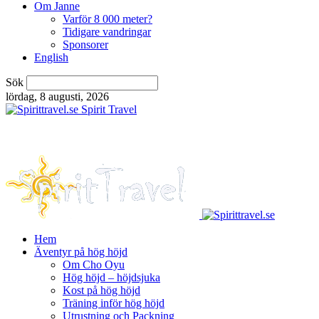
Om Janne
Varför 8 000 meter?
Tidigare vandringar
Sponsorer
English
Sök
lördag, 8 augusti, 2026
Spirit Travel
Hem
Äventyr på hög höjd
Om Cho Oyu
Hög höjd – höjdsjuka
Kost på hög höjd
Träning inför hög höjd
Utrustning och Packning