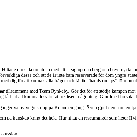
Hittade din sida om detta med att ta sig upp på berg och blev mycket in
rkliga dessa och att de är inte bara reserverade för dom yngre atleterna.
ed dig för att kunna ställa frågor och få lite ”hands on tips” förutom de
sommar tillsammans med Team Rynkeby. Gör det för att stödja kampen mot
rig fått tid att komma loss för att realisera någonting. Gjorde ett förs
 7 gånger varav vi gick upp på Kebne en gång. Även gjort den som en fjäl
om på kunskap kring det hela. Har hittat en researrangör som heter Hvi
iskussion.