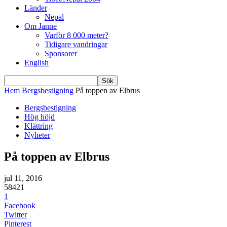
Länder
Nepal
Om Janne
Varför 8 000 meter?
Tidigare vandringar
Sponsorer
English
Hem
Bergsbestigning
På toppen av Elbrus
Bergsbestigning
Hög höjd
Klättring
Nyheter
På toppen av Elbrus
jul 11, 2016
58421
1
Facebook
Twitter
Pinterest