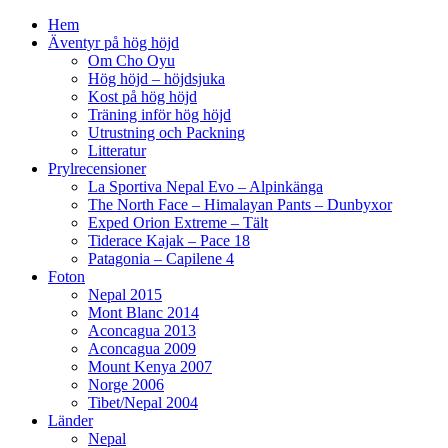
Hem
Äventyr på hög höjd
Om Cho Oyu
Hög höjd – höjdsjuka
Kost på hög höjd
Träning inför hög höjd
Utrustning och Packning
Litteratur
Prylrecensioner
La Sportiva Nepal Evo – Alpinkänga
The North Face – Himalayan Pants – Dunbyxor
Exped Orion Extreme – Tält
Tiderace Kajak – Pace 18
Patagonia – Capilene 4
Foton
Nepal 2015
Mont Blanc 2014
Aconcagua 2013
Aconcagua 2009
Mount Kenya 2007
Norge 2006
Tibet/Nepal 2004
Länder
Nepal