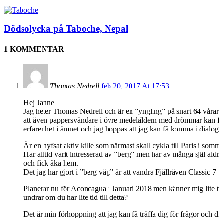
Dödsolycka på Taboche, Nepal
1 KOMMENTAR
Thomas Nedrell
feb 20, 2017 At 17:53
Hej Janne
Jag heter Thomas Nedrell och är en ”yngling” på snart 64 vårar. 
att även pappersvändare i övre medelåldern med drömmar kan förve
erfarenhet i ämnet och jag hoppas att jag kan få komma i dialog m
Är en hyfsat aktiv kille som närmast skall cykla till Paris i 
Har alltid varit intresserad av ”berg” men har av många själ ald
och fick åka hem.
Det jag har gjort i ”berg väg” är att vandra Fjällräven Classic
Planerar nu för Aconcagua i Januari 2018 men känner mig lite t
undrar om du har lite tid till detta?
Det är min förhoppning att jag kan få träffa dig för frågor och d