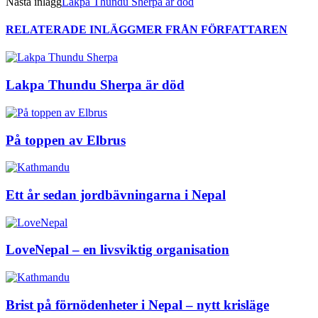
Nästa inlägg
Lakpa Thundu Sherpa är död
RELATERADE INLÄGG
MER FRÅN FÖRFATTAREN
Lakpa Thundu Sherpa är död
På toppen av Elbrus
Ett år sedan jordbävningarna i Nepal
LoveNepal – en livsviktig organisation
Brist på förnödenheter i Nepal – nytt krisläge