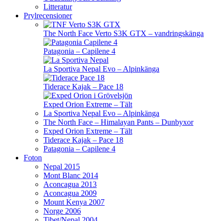
Litteratur
Prylrecensioner
The North Face Verto S3K GTX – vandringskänga
Patagonia – Capilene 4
La Sportiva Nepal Evo – Alpinkänga
Tiderace Kajak – Pace 18
Exped Orion Extreme – Tält
La Sportiva Nepal Evo – Alpinkänga
The North Face – Himalayan Pants – Dunbyxor
Exped Orion Extreme – Tält
Tiderace Kajak – Pace 18
Patagonia – Capilene 4
Foton
Nepal 2015
Mont Blanc 2014
Aconcagua 2013
Aconcagua 2009
Mount Kenya 2007
Norge 2006
Tibet/Nepal 2004