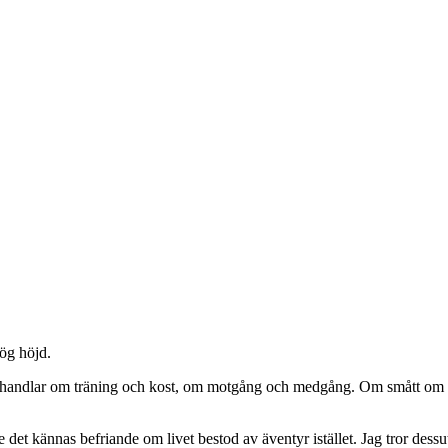
hög höjd.
handlar om träning och kost, om motgång och medgång. Om smått om stor
e det kännas befriande om livet bestod av äventyr istället. Jag tror des