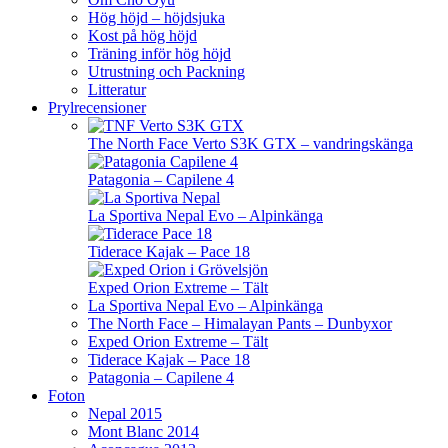
Hög höjd – höjdsjuka
Kost på hög höjd
Träning inför hög höjd
Utrustning och Packning
Litteratur
Prylrecensioner
The North Face Verto S3K GTX – vandringskänga
Patagonia – Capilene 4
La Sportiva Nepal Evo – Alpinkänga
Tiderace Kajak – Pace 18
Exped Orion Extreme – Tält
La Sportiva Nepal Evo – Alpinkänga
The North Face – Himalayan Pants – Dunbyxor
Exped Orion Extreme – Tält
Tiderace Kajak – Pace 18
Patagonia – Capilene 4
Foton
Nepal 2015
Mont Blanc 2014