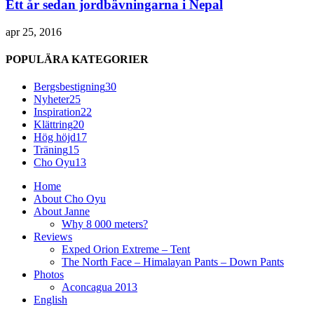
Ett år sedan jordbävningarna i Nepal
apr 25, 2016
POPULÄRA KATEGORIER
Bergsbestigning
30
Nyheter
25
Inspiration
22
Klättring
20
Hög höjd
17
Träning
15
Cho Oyu
13
Home
About Cho Oyu
About Janne
Why 8 000 meters?
Reviews
Exped Orion Extreme – Tent
The North Face – Himalayan Pants – Down Pants
Photos
Aconcagua 2013
English