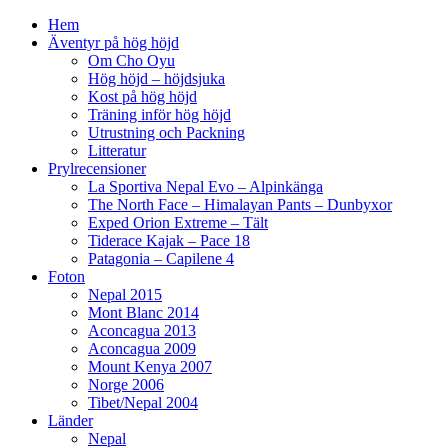
Hem
Äventyr på hög höjd
Om Cho Oyu
Hög höjd – höjdsjuka
Kost på hög höjd
Träning inför hög höjd
Utrustning och Packning
Litteratur
Prylrecensioner
La Sportiva Nepal Evo – Alpinkänga
The North Face – Himalayan Pants – Dunbyxor
Exped Orion Extreme – Tält
Tiderace Kajak – Pace 18
Patagonia – Capilene 4
Foton
Nepal 2015
Mont Blanc 2014
Aconcagua 2013
Aconcagua 2009
Mount Kenya 2007
Norge 2006
Tibet/Nepal 2004
Länder
Nepal