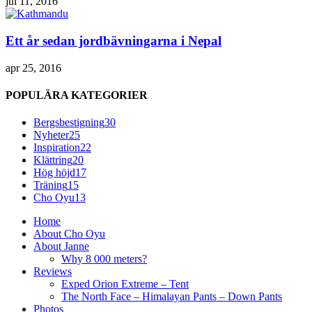
jul 11, 2016
Ett år sedan jordbävningarna i Nepal
apr 25, 2016
POPULÄRA KATEGORIER
Bergsbestigning
30
Nyheter
25
Inspiration
22
Klättring
20
Hög höjd
17
Träning
15
Cho Oyu
13
Home
About Cho Oyu
About Janne
Why 8 000 meters?
Reviews
Exped Orion Extreme – Tent
The North Face – Himalayan Pants – Down Pants
Photos