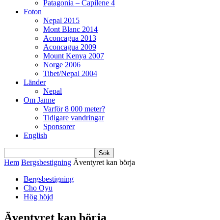
Patagonia – Capilene 4
Foton
Nepal 2015
Mont Blanc 2014
Aconcagua 2013
Aconcagua 2009
Mount Kenya 2007
Norge 2006
Tibet/Nepal 2004
Länder
Nepal
Om Janne
Varför 8 000 meter?
Tidigare vandringar
Sponsorer
English
Hem
Bergsbestigning
Äventyret kan börja
Bergsbestigning
Cho Oyu
Hög höjd
Äventyret kan börja