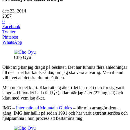
dec 23, 2014
2057
0
Facebook
Twitter
Pinterest
WhatsApp
Cho Oyu
Olikt mig har jag dragit på beslutet. Det har funnits flera anledningar
till det – det har känts så där, om jag ska vara allvarlig. Men ibland
vill livet att det ska dra ut på tiden.
Men nu är det klart. Klart att jag åker (det har det i och för sig varit
länge – i huvudet i alla fall 🙂 ), klart när jag åker (27 augusti) och
klart med vem jag åker.
IMG –
International Mountain Guides
– blir min arrangör denna
gång. IMG har hållit på sedan 1991 och har varit extremt seriösa och
hjälpsamma i min process att bestämma mig.