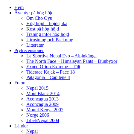
Hem
Äventyr på hög höjd
Om Cho Oyu
Hög höjd – höjdsjuka
Kost på hög höjd
Träning inför hög höjd
Utrustning och Packning
Litteratur
Prylrecensioner
La Sportiva Nepal Evo – Alpinkänga
The North Face – Himalayan Pants – Dunbyxor
Exped Orion Extreme – Tält
Tiderace Kajak – Pace 18
Patagonia – Capilene 4
Foton
Nepal 2015
Mont Blanc 2014
Aconcagua 2013
Aconcagua 2009
Mount Kenya 2007
Norge 2006
Tibet/Nepal 2004
Länder
Nepal