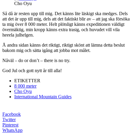
Cho Oyu
Så då är resten upp till mig. Det känns lite läskigt ska medges. Dels
att det är upp till mig, dels att det faktiskt blir av – att jag ska försöka
ta mig över 8 000 meter. Helt plötsligt känns expeditionen väldigt
övermäktig, min kropp känns extra trasig, och huvudet vill vila
heeela julhelgen.
Å andra sidan känns det riktigt, riktigt skönt att lämna detta beslut
bakom mig och sätta igång att jobba mot målet.
Nåväl – do or don’t – there is no try.
God Jul och gott nytt år till alla!
ETIKETTER
8 000 meter
Cho Oyu
International Mountain Guides
Facebook
Twitter
Pinterest
WhatsApp