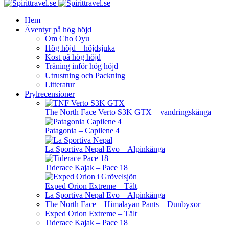
Hem
Äventyr på hög höjd
Om Cho Oyu
Hög höjd – höjdsjuka
Kost på hög höjd
Träning inför hög höjd
Utrustning och Packning
Litteratur
Prylrecensioner
The North Face Verto S3K GTX – vandringskänga
Patagonia – Capilene 4
La Sportiva Nepal Evo – Alpinkänga
Tiderace Kajak – Pace 18
Exped Orion Extreme – Tält
La Sportiva Nepal Evo – Alpinkänga
The North Face – Himalayan Pants – Dunbyxor
Exped Orion Extreme – Tält
Tiderace Kajak – Pace 18