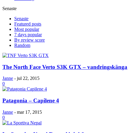
Senaste
Senaste
Featured posts
Most popular
7 days popular
By review score
Random
The North Face Verto S3K GTX – vandringskänga
Janne
-
jul 22, 2015
0
Patagonia – Capilene 4
Janne
-
mar 17, 2015
0