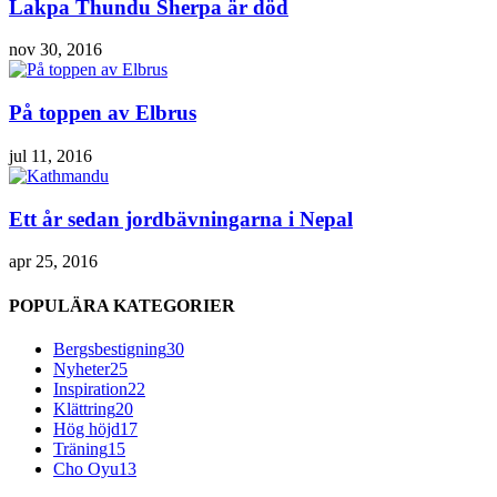
Lakpa Thundu Sherpa är död
nov 30, 2016
På toppen av Elbrus
jul 11, 2016
Ett år sedan jordbävningarna i Nepal
apr 25, 2016
POPULÄRA KATEGORIER
Bergsbestigning
30
Nyheter
25
Inspiration
22
Klättring
20
Hög höjd
17
Träning
15
Cho Oyu
13