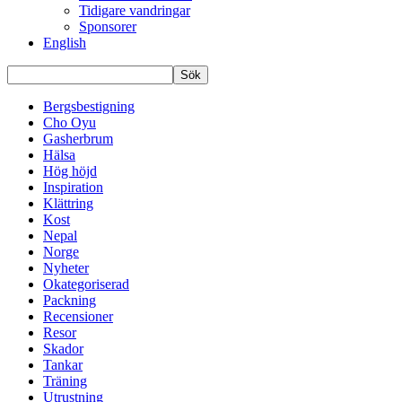
Tidigare vandringar
Sponsorer
English
Bergsbestigning
Cho Oyu
Gasherbrum
Hälsa
Hög höjd
Inspiration
Klättring
Kost
Nepal
Norge
Nyheter
Okategoriserad
Packning
Recensioner
Resor
Skador
Tankar
Träning
Utrustning