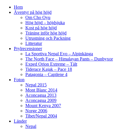
Hem
Äventyr på hög höjd
Om Cho Oyu
Hög höjd – höjdsjuka
Kost på hög höjd
Träning inför hög höjd
Utrustning och Packning
Litteratur
Prylrecensioner
La Sportiva Nepal Evo – Alpinkänga
The North Face – Himalayan Pants – Dunbyxor
Exped Orion Extreme – Tält
Tiderace Kajak – Pace 18
Patagonia – Capilene 4
Foton
Nepal 2015
Mont Blanc 2014
Aconcagua 2013
Aconcagua 2009
Mount Kenya 2007
Norge 2006
Tibet/Nepal 2004
Länder
Nepal