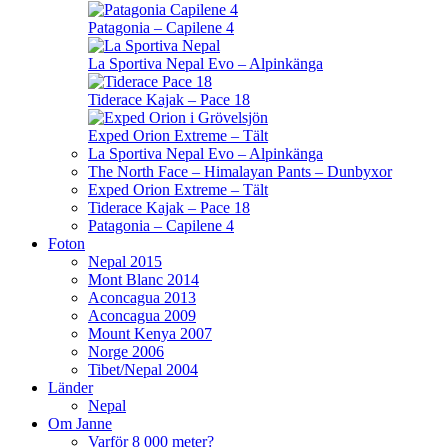
Patagonia – Capilene 4
La Sportiva Nepal Evo – Alpinkänga
Tiderace Kajak – Pace 18
Exped Orion Extreme – Tält
La Sportiva Nepal Evo – Alpinkänga
The North Face – Himalayan Pants – Dunbyxor
Exped Orion Extreme – Tält
Tiderace Kajak – Pace 18
Patagonia – Capilene 4
Foton
Nepal 2015
Mont Blanc 2014
Aconcagua 2013
Aconcagua 2009
Mount Kenya 2007
Norge 2006
Tibet/Nepal 2004
Länder
Nepal
Om Janne
Varför 8 000 meter?