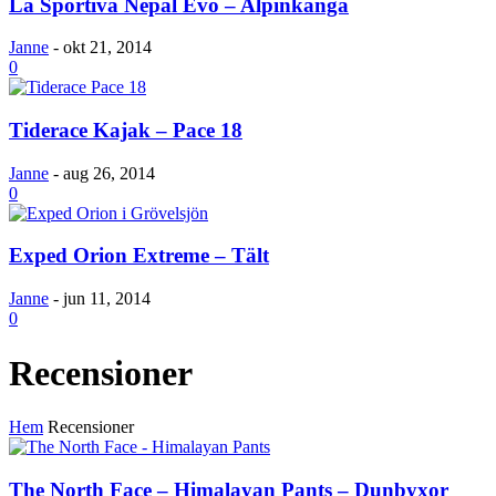
La Sportiva Nepal Evo – Alpinkänga
Janne
-
okt 21, 2014
0
Tiderace Kajak – Pace 18
Janne
-
aug 26, 2014
0
Exped Orion Extreme – Tält
Janne
-
jun 11, 2014
0
Recensioner
Hem
Recensioner
The North Face – Himalayan Pants – Dunbyxor