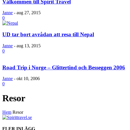
Välkommen till Spirit Travel
Janne
-
aug 27, 2015
0
UD tar bort avrådan att resa till Nepal
Janne
-
aug 13, 2015
0
Road Trip i Norge – Glittertind och Besseggen 2006
Janne
-
okt 10, 2006
0
Resor
Hem
Resor
FLER INLÄGG