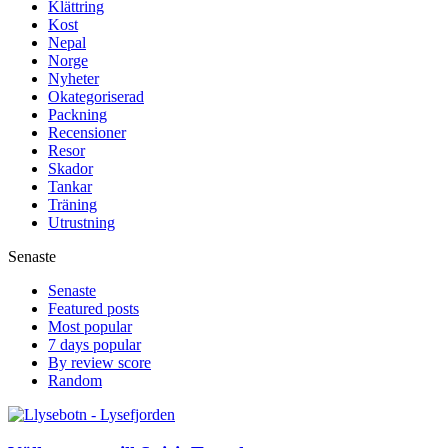
Klättring
Kost
Nepal
Norge
Nyheter
Okategoriserad
Packning
Recensioner
Resor
Skador
Tankar
Träning
Utrustning
Senaste
Senaste
Featured posts
Most popular
7 days popular
By review score
Random