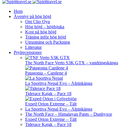
Hem
Äventyr på hög höjd
Om Cho Oyu
Hög höjd – höjdsjuka
Kost på hög höjd
Träning inför hög höjd
Utrustning och Packning
Litteratur
Prylrecensioner
The North Face Verto S3K GTX – vandringskänga
Patagonia – Capilene 4
La Sportiva Nepal Evo – Alpinkänga
Tiderace Kajak – Pace 18
Exped Orion Extreme – Tält
La Sportiva Nepal Evo – Alpinkänga
The North Face – Himalayan Pants – Dunbyxor
Exped Orion Extreme – Tält
Tiderace Kajak – Pace 18