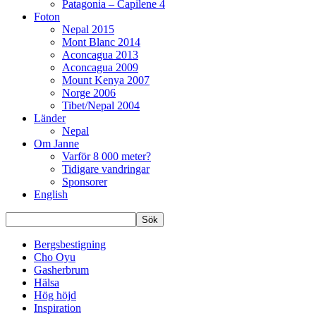
Patagonia – Capilene 4
Foton
Nepal 2015
Mont Blanc 2014
Aconcagua 2013
Aconcagua 2009
Mount Kenya 2007
Norge 2006
Tibet/Nepal 2004
Länder
Nepal
Om Janne
Varför 8 000 meter?
Tidigare vandringar
Sponsorer
English
Bergsbestigning
Cho Oyu
Gasherbrum
Hälsa
Hög höjd
Inspiration