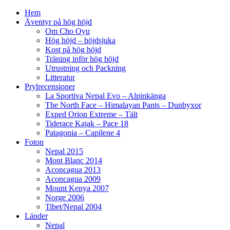
Hem
Äventyr på hög höjd
Om Cho Oyu
Hög höjd – höjdsjuka
Kost på hög höjd
Träning inför hög höjd
Utrustning och Packning
Litteratur
Prylrecensioner
La Sportiva Nepal Evo – Alpinkänga
The North Face – Himalayan Pants – Dunbyxor
Exped Orion Extreme – Tält
Tiderace Kajak – Pace 18
Patagonia – Capilene 4
Foton
Nepal 2015
Mont Blanc 2014
Aconcagua 2013
Aconcagua 2009
Mount Kenya 2007
Norge 2006
Tibet/Nepal 2004
Länder
Nepal