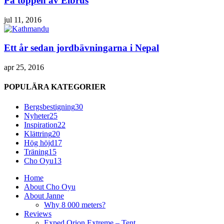
På toppen av Elbrus
jul 11, 2016
Ett år sedan jordbävningarna i Nepal
apr 25, 2016
POPULÄRA KATEGORIER
Bergsbestigning
30
Nyheter
25
Inspiration
22
Klättring
20
Hög höjd
17
Träning
15
Cho Oyu
13
Home
About Cho Oyu
About Janne
Why 8 000 meters?
Reviews
Exped Orion Extreme – Tent