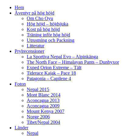
Hem
Äventyr på hög höjd
Om Cho Oyu
Hög höjd – höjdsjuka
Kost på hög höjd
Träning inför hög höjd
Utrustning och Packning
Litteratur
Prylrecensioner
La Sportiva Nepal Evo – Alpinkänga
The North Face – Himalayan Pants – Dunbyxor
Exped Orion Extreme – Tält
Tiderace Kajak – Pace 18
Patagonia – Capilene 4
Foton
Nepal 2015
Mont Blanc 2014
Aconcagua 2013
Aconcagua 2009
Mount Kenya 2007
Norge 2006
Tibet/Nepal 2004
Länder
Nepal