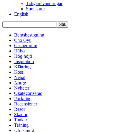
Tidigare vandringar
Sponsorer
English
Bergsbestigning
Cho Oyu
Gasherbrum
Hälsa
Hög höjd
Inspiration
Klättring
Kost
Nepal
Norge
Nyheter
Okategoriserad
Packning
Recensioner
Resor
Skador
Tankar
Träning
Utrustning