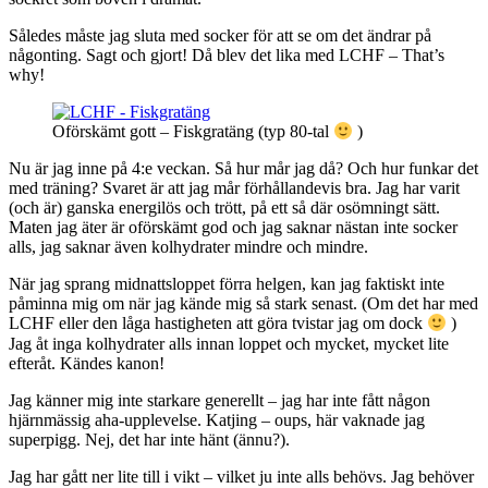
Således måste jag sluta med socker för att se om det ändrar på
någonting. Sagt och gjort! Då blev det lika med LCHF – That’s
why!
Oförskämt gott – Fiskgratäng (typ 80-tal
)
Nu är jag inne på 4:e veckan. Så hur mår jag då? Och hur funkar det
med träning? Svaret är att jag mår förhållandevis bra. Jag har varit
(och är) ganska energilös och trött, på ett så där osömningt sätt.
Maten jag äter är oförskämt god och jag saknar nästan inte socker
alls, jag saknar även kolhydrater mindre och mindre.
När jag sprang midnattsloppet förra helgen, kan jag faktiskt inte
påminna mig om när jag kände mig så stark senast. (Om det har med
LCHF eller den låga hastigheten att göra tvistar jag om dock
)
Jag åt inga kolhydrater alls innan loppet och mycket, mycket lite
efteråt. Kändes kanon!
Jag känner mig inte starkare generellt – jag har inte fått någon
hjärnmässig aha-upplevelse. Katjing – oups, här vaknade jag
superpigg. Nej, det har inte hänt (ännu?).
Jag har gått ner lite till i vikt – vilket ju inte alls behövs. Jag behöver