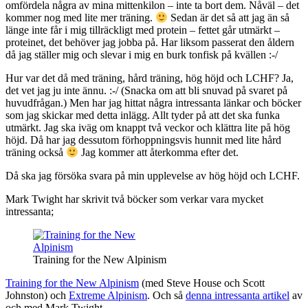
omfördela några av mina mittenkilon – inte ta bort dem. Nåväl – det
kommer nog med lite mer träning.
Sedan är det så att jag än så
länge inte får i mig tillräckligt med protein – fettet går utmärkt –
proteinet, det behöver jag jobba på. Har liksom passerat den åldern
då jag ställer mig och slevar i mig en burk tonfisk på kvällen :-/
Hur var det då med träning, hård träning, hög höjd och LCHF? Ja,
det vet jag ju inte ännu. :-/ (Snacka om att bli snuvad på svaret på
huvudfrågan.) Men har jag hittat några intressanta länkar och böcker
som jag skickar med detta inlägg. Allt tyder på att det ska funka
utmärkt. Jag ska iväg om knappt två veckor och klättra lite på hög
höjd. Då har jag dessutom förhoppningsvis hunnit med lite hård
träning också
Jag kommer att återkomma efter det.
Då ska jag försöka svara på min upplevelse av hög höjd och LCHF.
Mark Twight har skrivit två böcker som verkar vara mycket
intressanta;
Training for the New Alpinism
Training for the New Alpinism
(med Steve House och Scott
Johnston) och
Extreme Alpinism
. Och så
denna intressanta artikel
av
och med Mark Twight.