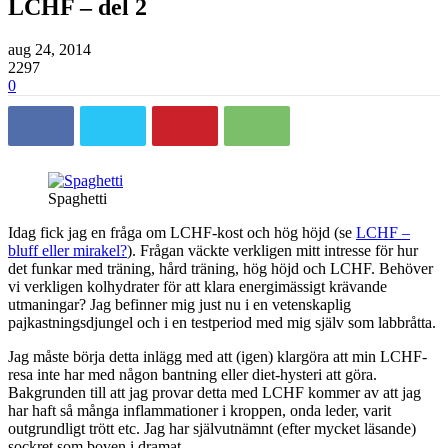
LCHF – del 2
aug 24, 2014
2297
0
Spaghetti
Idag fick jag en fråga om LCHF-kost och hög höjd (se
LCHF –
bluff eller mirakel?
). Frågan väckte verkligen mitt intresse för hur
det funkar med träning, hård träning, hög höjd och LCHF. Behöver
vi verkligen kolhydrater för att klara energimässigt krävande
utmaningar? Jag befinner mig just nu i en vetenskaplig
pajkastningsdjungel och i en testperiod med mig själv som labbråtta.
Jag måste börja detta inlägg med att (igen) klargöra att min LCHF-
resa inte har med någon bantning eller diet-hysteri att göra.
Bakgrunden till att jag provar detta med LCHF kommer av att jag
har haft så många inflammationer i kroppen, onda leder, varit
outgrundligt trött etc. Jag har självutnämnt (efter mycket läsande)
sockret som boven i dramat.