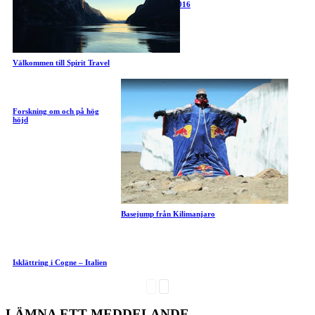
Gasherbrum II 2016
Välkommen till Spirit Travel
Forskning om och på hög
höjd
Basejump från Kilimanjaro
Isklättring i Cogne – Italien
LÄMNA ETT MEDDELANDE