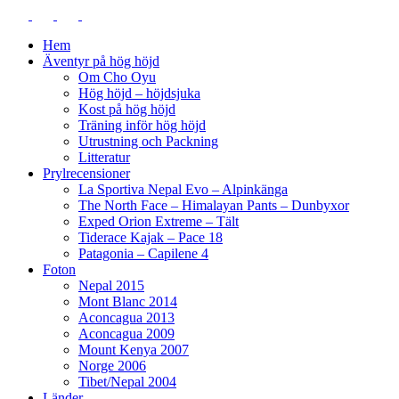
Hem
Äventyr på hög höjd
Om Cho Oyu
Hög höjd – höjdsjuka
Kost på hög höjd
Träning inför hög höjd
Utrustning och Packning
Litteratur
Prylrecensioner
La Sportiva Nepal Evo – Alpinkänga
The North Face – Himalayan Pants – Dunbyxor
Exped Orion Extreme – Tält
Tiderace Kajak – Pace 18
Patagonia – Capilene 4
Foton
Nepal 2015
Mont Blanc 2014
Aconcagua 2013
Aconcagua 2009
Mount Kenya 2007
Norge 2006
Tibet/Nepal 2004
Länder