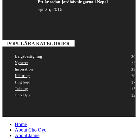
Ett år sedan jordbävningarna i Nepal
apr 25, 2016
POPULÄRA KATEGORIER
Bergsbestigning
30
Nyheter
25
Inspiration
22
Klättring
20
Hög höjd
17
Träning
15
Cho Oyu
13
Home
About Cho Oyu
About Janne