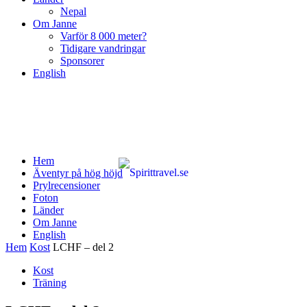
Nepal
Om Janne
Varför 8 000 meter?
Tidigare vandringar
Sponsorer
English
Hem
Äventyr på hög höjd
Prylrecensioner
Foton
Länder
Om Janne
English
Hem
Kost
LCHF – del 2
Kost
Träning