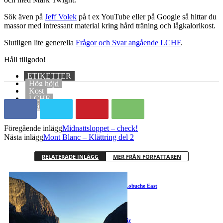
Sök även på
Jeff Volek
på t ex YouTube eller på Google så hittar du
massor med intressant material kring hård träning och lågkalorikost.
Slutligen lite generella
Frågor och Svar angående LCHF
.
Håll tillgodo!
ETIKETTER
Hög höjd
Kost
LCHF
Träning
Föregående inlägg
Midnattsloppet – check!
Nästa inlägg
Mont Blanc – Klättring del 2
RELATERADE INLÄGG
MER FRÅN FÖRFATTAREN
Island Peak och Lobuche East
Cho Oyu 2015 blir