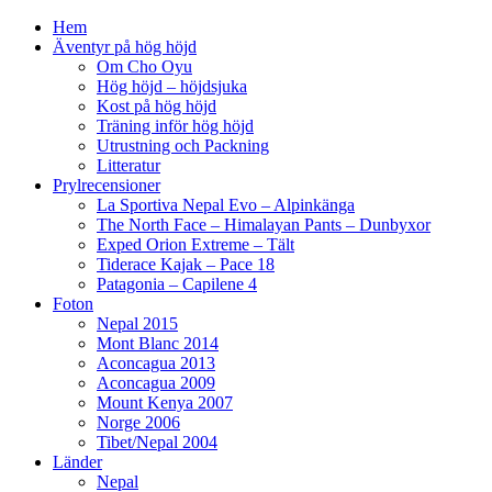
Hem
Äventyr på hög höjd
Om Cho Oyu
Hög höjd – höjdsjuka
Kost på hög höjd
Träning inför hög höjd
Utrustning och Packning
Litteratur
Prylrecensioner
La Sportiva Nepal Evo – Alpinkänga
The North Face – Himalayan Pants – Dunbyxor
Exped Orion Extreme – Tält
Tiderace Kajak – Pace 18
Patagonia – Capilene 4
Foton
Nepal 2015
Mont Blanc 2014
Aconcagua 2013
Aconcagua 2009
Mount Kenya 2007
Norge 2006
Tibet/Nepal 2004
Länder
Nepal