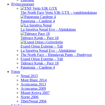
Prylrecensioner
The North Face Verto S3K GTX – vandringskänga
Patagonia – Capilene 4
La Sportiva Nepal Evo – Alpinkänga
Tiderace Kajak – Pace 18
Exped Orion Extreme – Tält
La Sportiva Nepal Evo – Alpinkänga
The North Face – Himalayan Pants – Dunbyxor
Exped Orion Extreme – Tält
Tiderace Kajak – Pace 18
Patagonia – Capilene 4
Foton
Nepal 2015
Mont Blanc 2014
Aconcagua 2013
Aconcagua 2009
Mount Kenya 2007
Norge 2006
Tibet/Nepal 2004