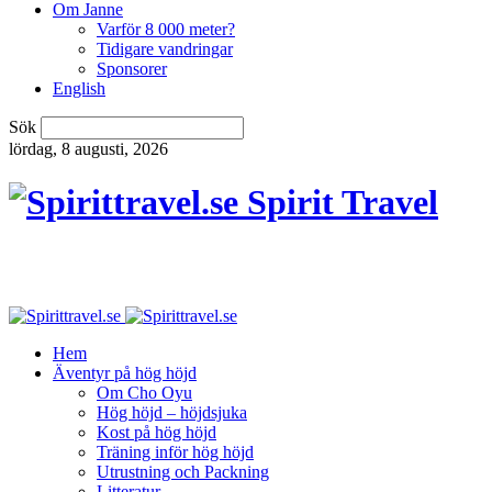
Om Janne
Varför 8 000 meter?
Tidigare vandringar
Sponsorer
English
Sök
lördag, 8 augusti, 2026
Spirit Travel
Hem
Äventyr på hög höjd
Om Cho Oyu
Hög höjd – höjdsjuka
Kost på hög höjd
Träning inför hög höjd
Utrustning och Packning
Litteratur