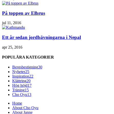
På toppen av Elbrus
jul 11, 2016
Ett år sedan jordbävningarna i Nepal
apr 25, 2016
POPULÄRA KATEGORIER
Bergsbestigning
30
Nyheter
25
Inspiration
22
Klättring
20
Hög höjd
17
Träning
15
Cho Oyu
13
Home
About Cho Oyu
About Janne