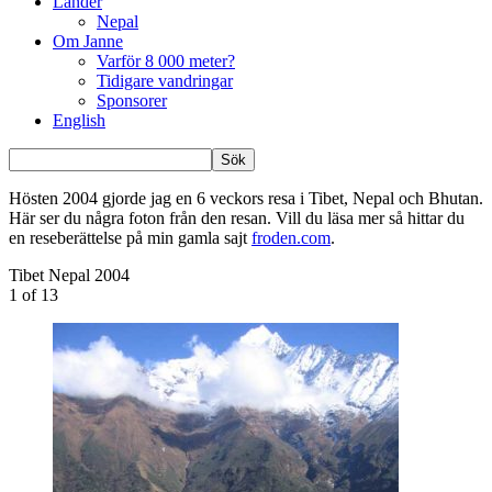
Länder
Nepal
Om Janne
Varför 8 000 meter?
Tidigare vandringar
Sponsorer
English
Hösten 2004 gjorde jag en 6 veckors resa i Tibet, Nepal och Bhutan.
Här ser du några foton från den resan. Vill du läsa mer så hittar du
en reseberättelse på min gamla sajt
froden.com
.
Tibet Nepal 2004
1
of 13