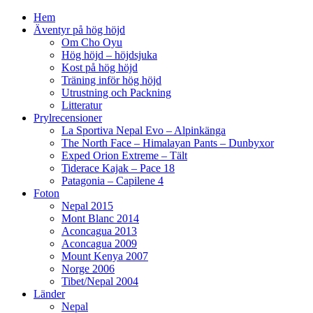
Hem
Äventyr på hög höjd
Om Cho Oyu
Hög höjd – höjdsjuka
Kost på hög höjd
Träning inför hög höjd
Utrustning och Packning
Litteratur
Prylrecensioner
La Sportiva Nepal Evo – Alpinkänga
The North Face – Himalayan Pants – Dunbyxor
Exped Orion Extreme – Tält
Tiderace Kajak – Pace 18
Patagonia – Capilene 4
Foton
Nepal 2015
Mont Blanc 2014
Aconcagua 2013
Aconcagua 2009
Mount Kenya 2007
Norge 2006
Tibet/Nepal 2004
Länder
Nepal