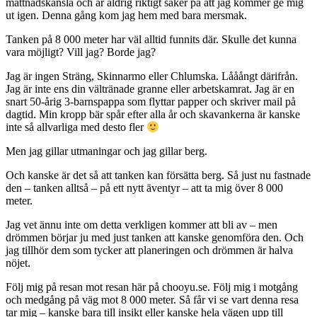
mättnadskänsla och är aldrig riktigt säker på att jag kommer ge mig
ut igen. Denna gång kom jag hem med bara mersmak.
Tanken på 8 000 meter har väl alltid funnits där. Skulle det kunna
vara möjligt? Vill jag? Borde jag?
Jag är ingen Sträng, Skinnarmo eller Chlumska. Lååångt därifrån.
Jag är inte ens din vältränade granne eller arbetskamrat. Jag är en
snart 50-årig 3-barnspappa som flyttar papper och skriver mail på
dagtid. Min kropp bär spår efter alla år och skavankerna är kanske
inte så allvarliga med desto fler
Men jag gillar utmaningar och jag gillar berg.
Och kanske är det så att tanken kan försätta berg. Så just nu fastnade
den – tanken alltså – på ett nytt äventyr – att ta mig över 8 000
meter.
Jag vet ännu inte om detta verkligen kommer att bli av – men
drömmen börjar ju med just tanken att kanske genomföra den. Och
jag tillhör dem som tycker att planeringen och drömmen är halva
nöjet.
Följ mig på resan mot resan här på chooyu.se. Följ mig i motgång
och medgång på väg mot 8 000 meter. Så får vi se vart denna resa
tar mig – kanske bara till insikt eller kanske hela vägen upp till