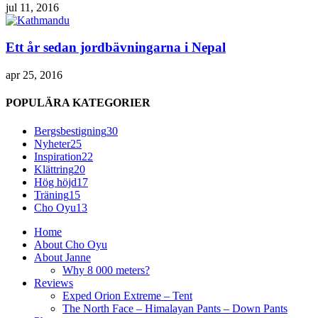
jul 11, 2016
Ett år sedan jordbävningarna i Nepal
apr 25, 2016
POPULÄRA KATEGORIER
Bergsbestigning
30
Nyheter
25
Inspiration
22
Klättring
20
Hög höjd
17
Träning
15
Cho Oyu
13
Home
About Cho Oyu
About Janne
Why 8 000 meters?
Reviews
Exped Orion Extreme – Tent
The North Face – Himalayan Pants – Down Pants