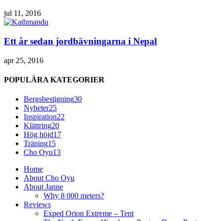
jul 11, 2016
Ett år sedan jordbävningarna i Nepal
apr 25, 2016
POPULÄRA KATEGORIER
Bergsbestigning
30
Nyheter
25
Inspiration
22
Klättring
20
Hög höjd
17
Träning
15
Cho Oyu
13
Home
About Cho Oyu
About Janne
Why 8 000 meters?
Reviews
Exped Orion Extreme – Tent