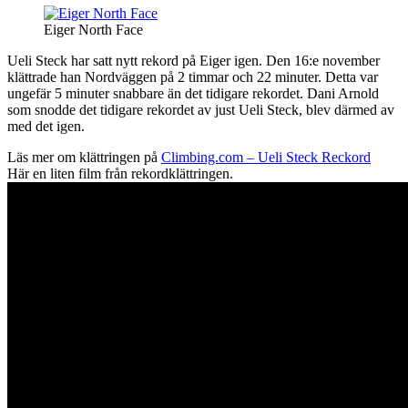
Eiger North Face
Ueli Steck har satt nytt rekord på Eiger igen. Den 16:e november
klättrade han Nordväggen på 2 timmar och 22 minuter. Detta var
ungefär 5 minuter snabbare än det tidigare rekordet. Dani Arnold
som snodde det tidigare rekordet av just Ueli Steck, blev därmed av
med det igen.
Läs mer om klättringen på
Climbing.com – Ueli Steck Reckord
Här en liten film från rekordklättringen.