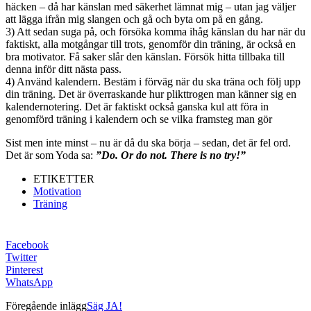
häcken – då har känslan med säkerhet lämnat mig – utan jag väljer
att lägga ifrån mig slangen och gå och byta om på en gång.
3) Att sedan suga på, och försöka komma ihåg känslan du har när du
faktiskt, alla motgångar till trots, genomför din träning, är också en
bra motivator. Få saker slår den känslan. Försök hitta tillbaka till
denna inför ditt nästa pass.
4) Använd kalendern. Bestäm i förväg när du ska träna och följ upp
din träning. Det är överraskande hur plikttrogen man känner sig en
kalendernotering. Det är faktiskt också ganska kul att föra in
genomförd träning i kalendern och se vilka framsteg man gör
Sist men inte minst – nu är då du ska börja – sedan, det är fel ord.
Det är som Yoda sa:
”Do. Or do not. There is no try!”
ETIKETTER
Motivation
Träning
Facebook
Twitter
Pinterest
WhatsApp
Föregående inlägg
Säg JA!