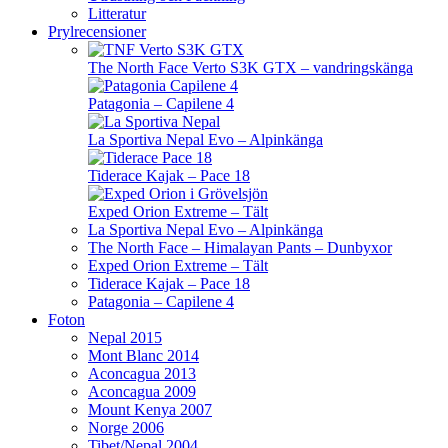
Litteratur
Prylrecensioner
The North Face Verto S3K GTX – vandringskänga
Patagonia – Capilene 4
La Sportiva Nepal Evo – Alpinkänga
Tiderace Kajak – Pace 18
Exped Orion Extreme – Tält
La Sportiva Nepal Evo – Alpinkänga
The North Face – Himalayan Pants – Dunbyxor
Exped Orion Extreme – Tält
Tiderace Kajak – Pace 18
Patagonia – Capilene 4
Foton
Nepal 2015
Mont Blanc 2014
Aconcagua 2013
Aconcagua 2009
Mount Kenya 2007
Norge 2006
Tibet/Nepal 2004