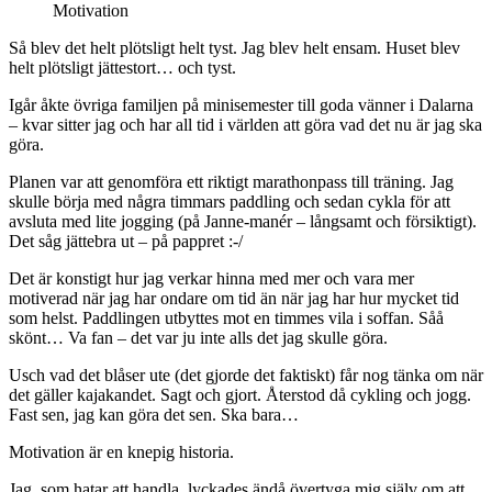
Motivation
Så blev det helt plötsligt helt tyst. Jag blev helt ensam. Huset blev
helt plötsligt jättestort… och tyst.
Igår åkte övriga familjen på minisemester till goda vänner i Dalarna
– kvar sitter jag och har all tid i världen att göra vad det nu är jag ska
göra.
Planen var att genomföra ett riktigt marathonpass till träning. Jag
skulle börja med några timmars paddling och sedan cykla för att
avsluta med lite jogging (på Janne-manér – långsamt och försiktigt).
Det såg jättebra ut – på pappret :-/
Det är konstigt hur jag verkar hinna med mer och vara mer
motiverad när jag har ondare om tid än när jag har hur mycket tid
som helst. Paddlingen utbyttes mot en timmes vila i soffan. Såå
skönt… Va fan – det var ju inte alls det jag skulle göra.
Usch vad det blåser ute (det gjorde det faktiskt) får nog tänka om när
det gäller kajakandet. Sagt och gjort. Återstod då cykling och jogg.
Fast sen, jag kan göra det sen. Ska bara…
Motivation är en knepig historia.
Jag, som hatar att handla, lyckades ändå övertyga mig själv om att