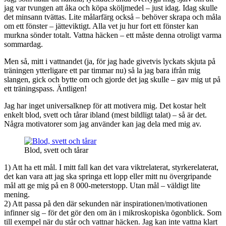
jag var tvungen att åka och köpa sköljmedel – just idag. Idag skulle
det minsann tvättas. Lite målarfärg också – behöver skrapa och måla
om ett fönster – jätteviktigt. Alla vet ju hur fort ett fönster kan
murkna sönder totalt. Vattna häcken – ett måste denna otroligt varma
sommardag.
Men så, mitt i vattnandet (ja, för jag hade givetvis lyckats skjuta på
träningen ytterligare ett par timmar nu) så la jag bara ifrån mig
slangen, gick och bytte om och gjorde det jag skulle – gav mig ut på
ett träningspass. Äntligen!
Jag har inget universalknep för att motivera mig. Det kostar helt
enkelt blod, svett och tårar ibland (mest bildligt talat) – så är det.
Några motivatorer som jag använder kan jag dela med mig av.
Blod, svett och tårar
1) Att ha ett mål. I mitt fall kan det vara viktrelaterat, styrkerelaterat,
det kan vara att jag ska springa ett lopp eller mitt nu övergripande
mål att ge mig på en 8 000-meterstopp. Utan mål – väldigt lite
mening.
2) Att passa på den där sekunden när inspirationen/motivationen
infinner sig – för det gör den om än i mikroskopiska ögonblick. Som
till exempel när du står och vattnar häcken. Jag kan inte vattna klart