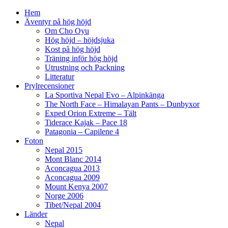
Hem
Äventyr på hög höjd
Om Cho Oyu
Hög höjd – höjdsjuka
Kost på hög höjd
Träning inför hög höjd
Utrustning och Packning
Litteratur
Prylrecensioner
La Sportiva Nepal Evo – Alpinkänga
The North Face – Himalayan Pants – Dunbyxor
Exped Orion Extreme – Tält
Tiderace Kajak – Pace 18
Patagonia – Capilene 4
Foton
Nepal 2015
Mont Blanc 2014
Aconcagua 2013
Aconcagua 2009
Mount Kenya 2007
Norge 2006
Tibet/Nepal 2004
Länder
Nepal