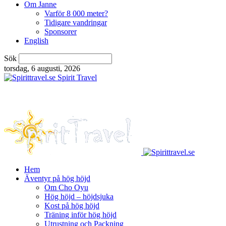
Om Janne
Varför 8 000 meter?
Tidigare vandringar
Sponsorer
English
Sök
torsdag, 6 augusti, 2026
Spirit Travel
Hem
Äventyr på hög höjd
Om Cho Oyu
Hög höjd – höjdsjuka
Kost på hög höjd
Träning inför hög höjd
Utrustning och Packning