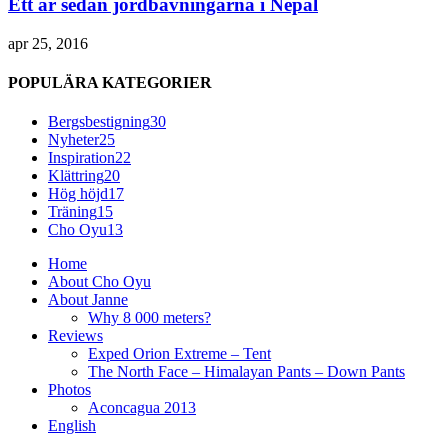
Ett år sedan jordbävningarna i Nepal
apr 25, 2016
POPULÄRA KATEGORIER
Bergsbestigning
30
Nyheter
25
Inspiration
22
Klättring
20
Hög höjd
17
Träning
15
Cho Oyu
13
Home
About Cho Oyu
About Janne
Why 8 000 meters?
Reviews
Exped Orion Extreme – Tent
The North Face – Himalayan Pants – Down Pants
Photos
Aconcagua 2013
English