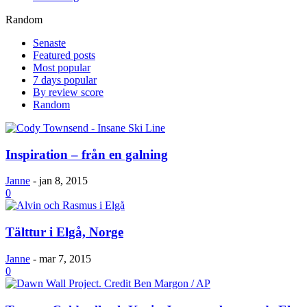
Random
Senaste
Featured posts
Most popular
7 days popular
By review score
Random
Inspiration – från en galning
Janne
-
jan 8, 2015
0
Tälttur i Elgå, Norge
Janne
-
mar 7, 2015
0