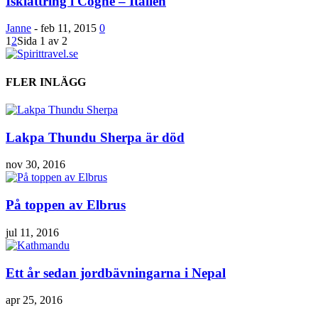
Isklättring i Cogne – Italien
Janne
-
feb 11, 2015
0
1
2
Sida 1 av 2
FLER INLÄGG
Lakpa Thundu Sherpa är död
nov 30, 2016
På toppen av Elbrus
jul 11, 2016
Ett år sedan jordbävningarna i Nepal
apr 25, 2016