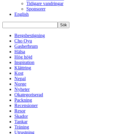
Tidigare vandringar
Sponsorer
English
Bergsbestigning
Cho Oyu
Gasherbrum
Hälsa
Hög höjd
Inspiration
Klättring
Kost
Nepal
Norge
Nyheter
Okategoriserad
Packning
Recensioner
Resor
Skador
Tankar
Träning
Utrustning