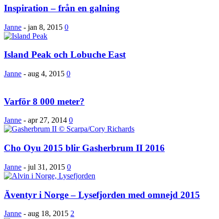
Inspiration – från en galning
Janne
-
jan 8, 2015
0
Island Peak och Lobuche East
Janne
-
aug 4, 2015
0
Varför 8 000 meter?
Janne
-
apr 27, 2014
0
Cho Oyu 2015 blir Gasherbrum II 2016
Janne
-
jul 31, 2015
0
Äventyr i Norge – Lysefjorden med omnejd 2015
Janne
-
aug 18, 2015
2