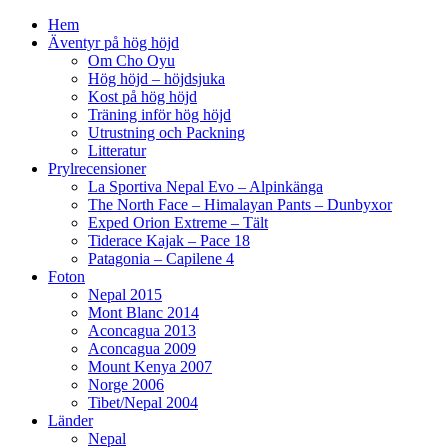
Hem
Äventyr på hög höjd
Om Cho Oyu
Hög höjd – höjdsjuka
Kost på hög höjd
Träning inför hög höjd
Utrustning och Packning
Litteratur
Prylrecensioner
La Sportiva Nepal Evo – Alpinkänga
The North Face – Himalayan Pants – Dunbyxor
Exped Orion Extreme – Tält
Tiderace Kajak – Pace 18
Patagonia – Capilene 4
Foton
Nepal 2015
Mont Blanc 2014
Aconcagua 2013
Aconcagua 2009
Mount Kenya 2007
Norge 2006
Tibet/Nepal 2004
Länder
Nepal