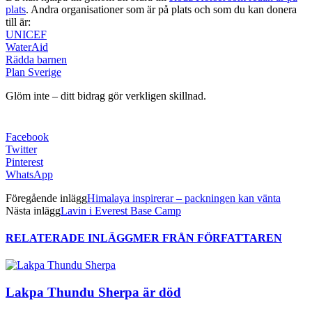
plats
. Andra organisationer som är på plats och som du kan donera
till är:
UNICEF
WaterAid
Rädda barnen
Plan Sverige
Glöm inte – ditt bidrag gör verkligen skillnad.
Facebook
Twitter
Pinterest
WhatsApp
Föregående inlägg
Himalaya inspirerar – packningen kan vänta
Nästa inlägg
Lavin i Everest Base Camp
RELATERADE INLÄGG
MER FRÅN FÖRFATTAREN
Lakpa Thundu Sherpa är död