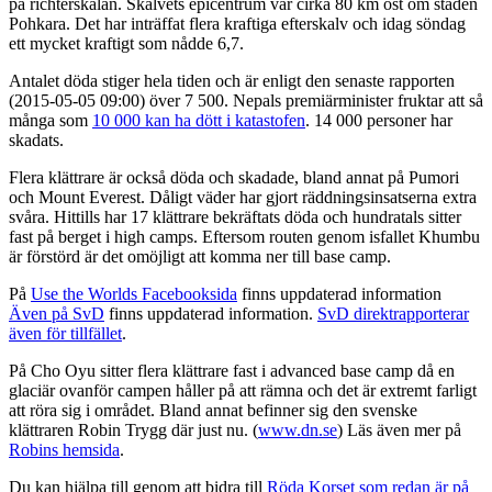
på richterskalan. Skalvets epicentrum var cirka 80 km öst om staden
Pohkara. Det har inträffat flera kraftiga efterskalv och idag söndag
ett mycket kraftigt som nådde 6,7.
Antalet döda stiger hela tiden och är enligt den senaste rapporten
(2015-05-05 09:00) över 7 500. Nepals premiärminister fruktar att så
många som
10 000 kan ha dött i katastofen
. 14 000 personer har
skadats.
Flera klättrare är också döda och skadade, bland annat på Pumori
och Mount Everest. Dåligt väder har gjort räddningsinsatserna extra
svåra. Hittills har 17 klättrare bekräftats döda och hundratals sitter
fast på berget i high camps. Eftersom routen genom isfallet Khumbu
är förstörd är det omöjligt att komma ner till base camp.
På
Use the Worlds Facebooksida
finns uppdaterad information
Även på SvD
finns uppdaterad information.
SvD direktrapporterar
även för tillfället
.
På Cho Oyu sitter flera klättrare fast i advanced base camp då en
glaciär ovanför campen håller på att rämna och det är extremt farligt
att röra sig i området. Bland annat befinner sig den svenske
klättraren Robin Trygg där just nu. (
www.dn.se
) Läs även mer på
Robins hemsida
.
Du kan hjälpa till genom att bidra till
Röda Korset som redan är på