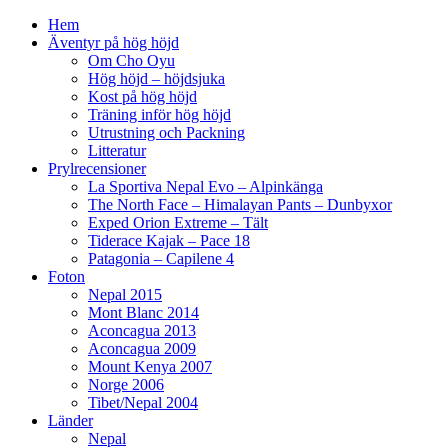
Hem
Äventyr på hög höjd
Om Cho Oyu
Hög höjd – höjdsjuka
Kost på hög höjd
Träning inför hög höjd
Utrustning och Packning
Litteratur
Prylrecensioner
La Sportiva Nepal Evo – Alpinkänga
The North Face – Himalayan Pants – Dunbyxor
Exped Orion Extreme – Tält
Tiderace Kajak – Pace 18
Patagonia – Capilene 4
Foton
Nepal 2015
Mont Blanc 2014
Aconcagua 2013
Aconcagua 2009
Mount Kenya 2007
Norge 2006
Tibet/Nepal 2004
Länder
Nepal