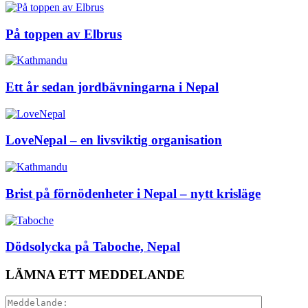
På toppen av Elbrus
Ett år sedan jordbävningarna i Nepal
LoveNepal – en livsviktig organisation
Brist på förnödenheter i Nepal – nytt krisläge
Dödsolycka på Taboche, Nepal
LÄMNA ETT MEDDELANDE