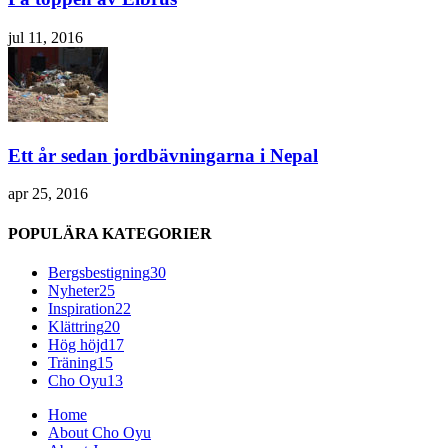
jul 11, 2016
Ett år sedan jordbävningarna i Nepal
apr 25, 2016
POPULÄRA KATEGORIER
Bergsbestigning
30
Nyheter
25
Inspiration
22
Klättring
20
Hög höjd
17
Träning
15
Cho Oyu
13
Home
About Cho Oyu