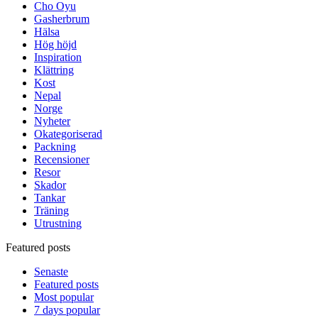
Cho Oyu
Gasherbrum
Hälsa
Hög höjd
Inspiration
Klättring
Kost
Nepal
Norge
Nyheter
Okategoriserad
Packning
Recensioner
Resor
Skador
Tankar
Träning
Utrustning
Featured posts
Senaste
Featured posts
Most popular
7 days popular