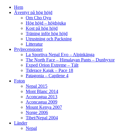
Hem
Äventyr på hög höjd
Om Cho Oyu
Hög höjd – höjdsjuka
Kost på hög höjd
Träning inför hög höjd
Utrustning och Packning
Litteratur
Prylrecensioner
La Sportiva Nepal Evo – Alpinkänga
The North Face – Himalayan Pants – Dunbyxor
Exped Orion Extreme – Tält
Tiderace Kajak – Pace 18
Patagonia – Capilene 4
Foton
Nepal 2015
Mont Blanc 2014
Aconcagua 2013
Aconcagua 2009
Mount Kenya 2007
Norge 2006
Tibet/Nepal 2004
Länder
Nepal