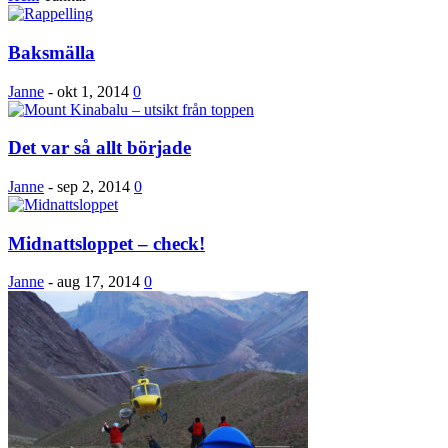
Baksmälla
Janne
-
okt 1, 2014
0
Det var så allt började
Janne
-
sep 2, 2014
0
Midnattsloppet – check!
Janne
-
aug 17, 2014
0