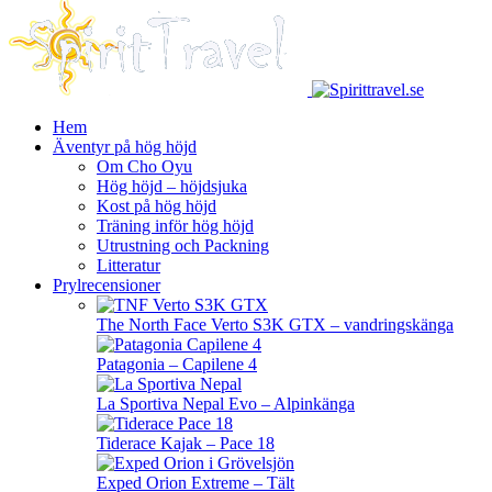
Hem
Äventyr på hög höjd
Om Cho Oyu
Hög höjd – höjdsjuka
Kost på hög höjd
Träning inför hög höjd
Utrustning och Packning
Litteratur
Prylrecensioner
The North Face Verto S3K GTX – vandringskänga
Patagonia – Capilene 4
La Sportiva Nepal Evo – Alpinkänga
Tiderace Kajak – Pace 18
Exped Orion Extreme – Tält