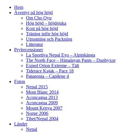
Hem
Äventyr på hög höjd
Om Cho Oyu
Hög höjd – höjdsjuka
Kost på hög höjd
Träning inför hög höjd
Utrustning och Packning
Litteratur
Prylrecensioner
La Sportiva Nepal Evo – Alpinkänga
The North Face – Himalayan Pants – Dunbyxor
Exped Orion Extreme – Tält
Tiderace Kajak – Pace 18
Patagonia – Capilene 4
Foton
Nepal 2015
Mont Blanc 2014
Aconcagua 2013
Aconcagua 2009
Mount Kenya 2007
Norge 2006
Tibet/Nepal 2004
Länder
Nepal