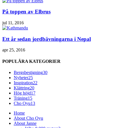
På toppen av Elbrus
jul 11, 2016
Ett år sedan jordbävningarna i Nepal
apr 25, 2016
POPULÄRA KATEGORIER
Bergsbestigning
30
Nyheter
25
Inspiration
22
Klättring
20
Hög höjd
17
Träning
15
Cho Oyu
13
Home
About Cho Oyu
About Janne