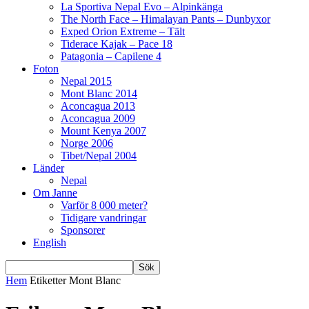
La Sportiva Nepal Evo – Alpinkänga
The North Face – Himalayan Pants – Dunbyxor
Exped Orion Extreme – Tält
Tiderace Kajak – Pace 18
Patagonia – Capilene 4
Foton
Nepal 2015
Mont Blanc 2014
Aconcagua 2013
Aconcagua 2009
Mount Kenya 2007
Norge 2006
Tibet/Nepal 2004
Länder
Nepal
Om Janne
Varför 8 000 meter?
Tidigare vandringar
Sponsorer
English
Hem
Etiketter
Mont Blanc