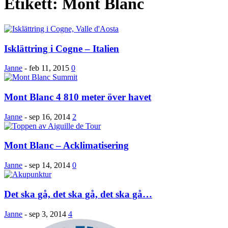
Etikett: Mont Blanc
Isklättring i Cogne – Italien
Janne
-
feb 11, 2015
0
Mont Blanc 4 810 meter över havet
Janne
-
sep 16, 2014
2
Mont Blanc – Acklimatisering
Janne
-
sep 14, 2014
0
Det ska gå, det ska gå, det ska gå…
Janne
-
sep 3, 2014
4