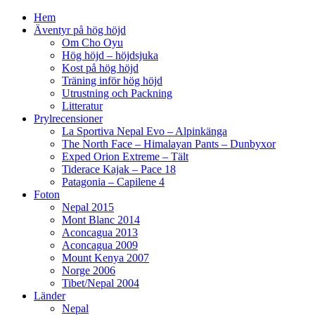
Hem
Äventyr på hög höjd
Om Cho Oyu
Hög höjd – höjdsjuka
Kost på hög höjd
Träning inför hög höjd
Utrustning och Packning
Litteratur
Prylrecensioner
La Sportiva Nepal Evo – Alpinkänga
The North Face – Himalayan Pants – Dunbyxor
Exped Orion Extreme – Tält
Tiderace Kajak – Pace 18
Patagonia – Capilene 4
Foton
Nepal 2015
Mont Blanc 2014
Aconcagua 2013
Aconcagua 2009
Mount Kenya 2007
Norge 2006
Tibet/Nepal 2004
Länder
Nepal