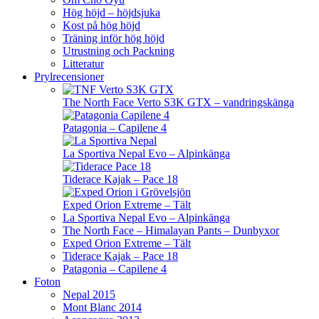
Hög höjd – höjdsjuka
Kost på hög höjd
Träning inför hög höjd
Utrustning och Packning
Litteratur
Prylrecensioner
The North Face Verto S3K GTX – vandringskänga
Patagonia – Capilene 4
La Sportiva Nepal Evo – Alpinkänga
Tiderace Kajak – Pace 18
Exped Orion Extreme – Tält
La Sportiva Nepal Evo – Alpinkänga
The North Face – Himalayan Pants – Dunbyxor
Exped Orion Extreme – Tält
Tiderace Kajak – Pace 18
Patagonia – Capilene 4
Foton
Nepal 2015
Mont Blanc 2014