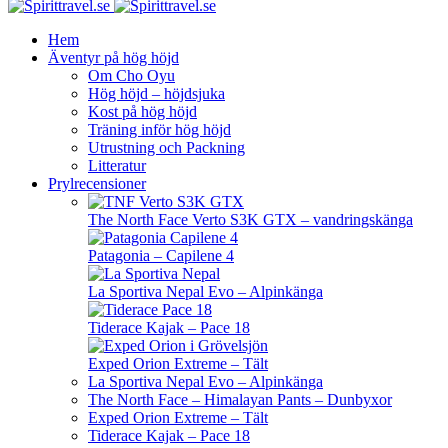
Hem
Äventyr på hög höjd
Om Cho Oyu
Hög höjd – höjdsjuka
Kost på hög höjd
Träning inför hög höjd
Utrustning och Packning
Litteratur
Prylrecensioner
The North Face Verto S3K GTX – vandringskänga
Patagonia – Capilene 4
La Sportiva Nepal Evo – Alpinkänga
Tiderace Kajak – Pace 18
Exped Orion Extreme – Tält
La Sportiva Nepal Evo – Alpinkänga
The North Face – Himalayan Pants – Dunbyxor
Exped Orion Extreme – Tält
Tiderace Kajak – Pace 18