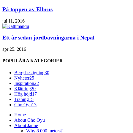
På toppen av Elbrus
jul 11, 2016
Ett år sedan jordbävningarna i Nepal
apr 25, 2016
POPULÄRA KATEGORIER
Bergsbestigning
30
Nyheter
25
Inspiration
22
Klättring
20
Hög höjd
17
Träning
15
Cho Oyu
13
Home
About Cho Oyu
About Janne
Why 8 000 meters?