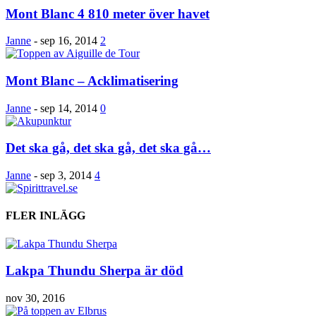
Mont Blanc 4 810 meter över havet
Janne
-
sep 16, 2014
2
Mont Blanc – Acklimatisering
Janne
-
sep 14, 2014
0
Det ska gå, det ska gå, det ska gå…
Janne
-
sep 3, 2014
4
FLER INLÄGG
Lakpa Thundu Sherpa är död
nov 30, 2016