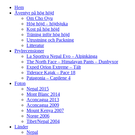
Hem
Äventyr på hög höjd
Om Cho Oyu
Hög höjd – höjdsjuka
Kost på hög höjd
Träning inför hög höjd
Utrustning och Packning
Litteratur
Prylrecensioner
La Sportiva Nepal Evo – Alpinkänga
The North Face – Himalayan Pants – Dunbyxor
Exped Orion Extreme – Tält
Tiderace Kajak – Pace 18
Patagonia – Capilene 4
Foton
Nepal 2015
Mont Blanc 2014
Aconcagua 2013
Aconcagua 2009
Mount Kenya 2007
Norge 2006
Tibet/Nepal 2004
Länder
Nepal