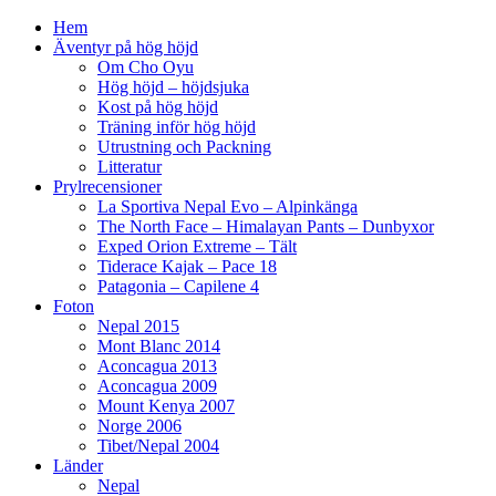
Hem
Äventyr på hög höjd
Om Cho Oyu
Hög höjd – höjdsjuka
Kost på hög höjd
Träning inför hög höjd
Utrustning och Packning
Litteratur
Prylrecensioner
La Sportiva Nepal Evo – Alpinkänga
The North Face – Himalayan Pants – Dunbyxor
Exped Orion Extreme – Tält
Tiderace Kajak – Pace 18
Patagonia – Capilene 4
Foton
Nepal 2015
Mont Blanc 2014
Aconcagua 2013
Aconcagua 2009
Mount Kenya 2007
Norge 2006
Tibet/Nepal 2004
Länder
Nepal