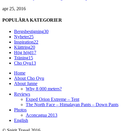
apr 25, 2016
POPULÄRA KATEGORIER
Bergsbestigning
30
Nyheter
25
Inspiration
22
Klättring
20
Hög höjd
17
Träning
15
Cho Oyu
13
Home
About Cho Oyu
About Janne
Why 8 000 meters?
Reviews
Exped Orion Extreme – Tent
The North Face – Himalayan Pants – Down Pants
Photos
Aconcagua 2013
English
© Spirit Travel 2016