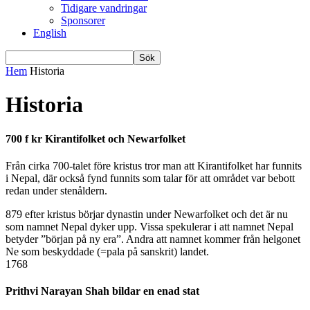
Tidigare vandringar
Sponsorer
English
Hem
Historia
Historia
700 f kr Kirantifolket och Newarfolket
Från cirka 700-talet före kristus tror man att Kirantifolket har funnits
i Nepal, där också fynd funnits som talar för att området var bebott
redan under stenåldern.
879 efter kristus börjar dynastin under Newarfolket och det är nu
som namnet Nepal dyker upp. Vissa spekulerar i att namnet Nepal
betyder ”början på ny era”. Andra att namnet kommer från helgonet
Ne som beskyddade (=pala på sanskrit) landet.
1768
Prithvi Narayan Shah bildar en enad stat