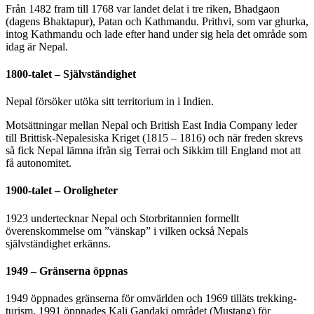
Från 1482 fram till 1768 var landet delat i tre riken, Bhadgaon
(dagens Bhaktapur), Patan och Kathmandu. Prithvi, som var ghurka,
intog Kathmandu och lade efter hand under sig hela det område som
idag är Nepal.
1800-talet – Självständighet
Nepal försöker utöka sitt territorium in i Indien.
Motsättningar mellan Nepal och British East India Company leder
till Brittisk-Nepalesiska Kriget (1815 – 1816) och när freden skrevs
så fick Nepal lämna ifrån sig Terrai och Sikkim till England mot att
få autonomitet.
1900-talet – Oroligheter
1923 undertecknar Nepal och Storbritannien formellt
överenskommelse om ”vänskap” i vilken också Nepals
självständighet erkänns.
1949 – Gränserna öppnas
1949 öppnades gränserna för omvärlden och 1969 tilläts trekking-
turism. 1991 öppnades Kali Gandaki området (Mustang) för