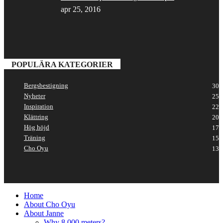
apr 25, 2016
POPULÄRA KATEGORIER
Bergsbestigning
30
Nyheter
25
Inspiration
22
Klättring
20
Hög höjd
17
Träning
15
Cho Oyu
13
Home
About Cho Oyu
About Janne
Why 8 000 meters?