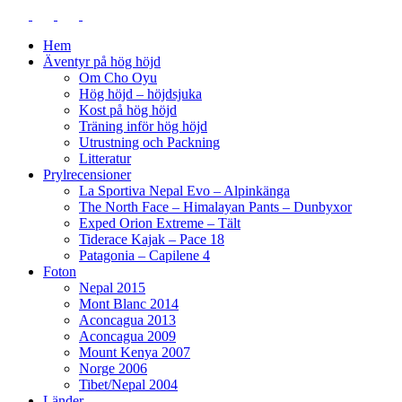
Hem
Äventyr på hög höjd
Om Cho Oyu
Hög höjd – höjdsjuka
Kost på hög höjd
Träning inför hög höjd
Utrustning och Packning
Litteratur
Prylrecensioner
La Sportiva Nepal Evo – Alpinkänga
The North Face – Himalayan Pants – Dunbyxor
Exped Orion Extreme – Tält
Tiderace Kajak – Pace 18
Patagonia – Capilene 4
Foton
Nepal 2015
Mont Blanc 2014
Aconcagua 2013
Aconcagua 2009
Mount Kenya 2007
Norge 2006
Tibet/Nepal 2004
Länder