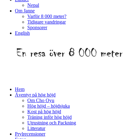
Nepal
Om Janne
Varför 8 000 meter?
Tidigare vandringar
Sponsorer
English
Hem
Äventyr på hög höjd
Om Cho Oyu
Hög höjd – höjdsjuka
Kost på hög höjd
Träning inför hög höjd
Utrustning och Packning
Litteratur
Prylrecensioner