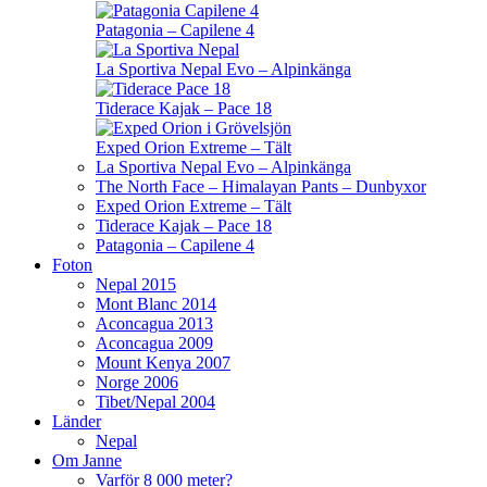
Patagonia – Capilene 4
La Sportiva Nepal Evo – Alpinkänga
Tiderace Kajak – Pace 18
Exped Orion Extreme – Tält
La Sportiva Nepal Evo – Alpinkänga
The North Face – Himalayan Pants – Dunbyxor
Exped Orion Extreme – Tält
Tiderace Kajak – Pace 18
Patagonia – Capilene 4
Foton
Nepal 2015
Mont Blanc 2014
Aconcagua 2013
Aconcagua 2009
Mount Kenya 2007
Norge 2006
Tibet/Nepal 2004
Länder
Nepal
Om Janne
Varför 8 000 meter?