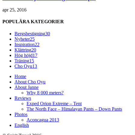
apr 25, 2016
POPULÄRA KATEGORIER
Bergsbestigning
30
Nyheter
25
Inspiration
22
Klättring
20
Hög höjd
17
Träning
15
Cho Oyu
13
Home
About Cho Oyu
About Janne
Why 8 000 meters?
Reviews
Exped Orion Extreme – Tent
The North Face – Himalayan Pants – Down Pants
Photos
Aconcagua 2013
English