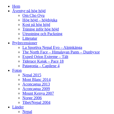
Hem
Äventyr på hög höjd
Om Cho Oyu
Hög höjd – höjdsjuka
Kost på hög höjd
Träning inför hög höjd
Utrustning och Packning
Litteratur
Prylrecensioner
La Sportiva Nepal Evo – Alpinkänga
The North Face – Himalayan Pants – Dunbyxor
Exped Orion Extreme – Tält
Tiderace Kajak – Pace 18
Patagonia – Capilene 4
Foton
Nepal 2015
Mont Blanc 2014
Aconcagua 2013
Aconcagua 2009
Mount Kenya 2007
Norge 2006
Tibet/Nepal 2004
Länder
Nepal