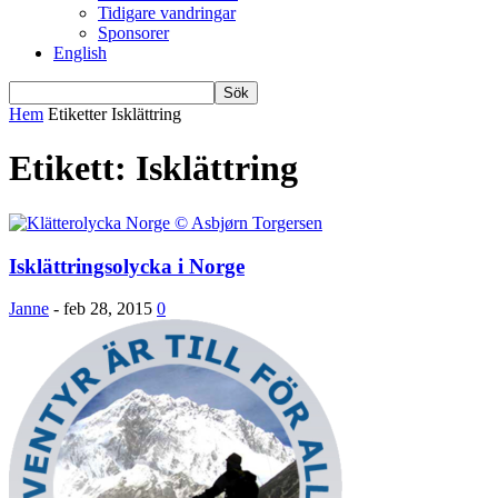
Tidigare vandringar
Sponsorer
English
Hem
Etiketter
Isklättring
Etikett: Isklättring
Isklättringsolycka i Norge
Janne
-
feb 28, 2015
0