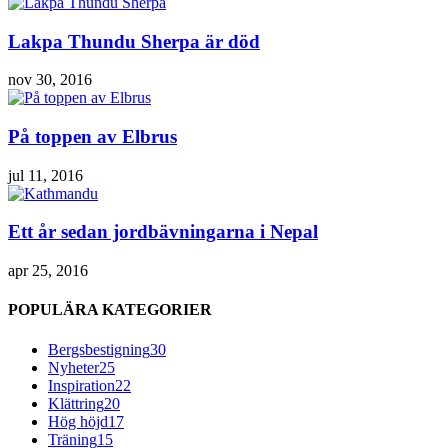
Lakpa Thundu Sherpa är död
nov 30, 2016
På toppen av Elbrus
jul 11, 2016
Ett år sedan jordbävningarna i Nepal
apr 25, 2016
POPULÄRA KATEGORIER
Bergsbestigning
30
Nyheter
25
Inspiration
22
Klättring
20
Hög höjd
17
Träning
15