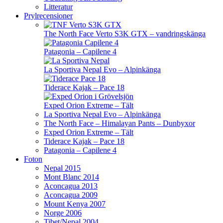
Litteratur
Prylrecensioner
The North Face Verto S3K GTX – vandringskänga
Patagonia – Capilene 4
La Sportiva Nepal Evo – Alpinkänga
Tiderace Kajak – Pace 18
Exped Orion Extreme – Tält
La Sportiva Nepal Evo – Alpinkänga
The North Face – Himalayan Pants – Dunbyxor
Exped Orion Extreme – Tält
Tiderace Kajak – Pace 18
Patagonia – Capilene 4
Foton
Nepal 2015
Mont Blanc 2014
Aconcagua 2013
Aconcagua 2009
Mount Kenya 2007
Norge 2006
Tibet/Nepal 2004