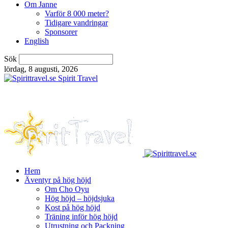
Om Janne
Varför 8 000 meter?
Tidigare vandringar
Sponsorer
English
Sök
lördag, 8 augusti, 2026
Spirit Travel
Hem
Äventyr på hög höjd
Om Cho Oyu
Hög höjd – höjdsjuka
Kost på hög höjd
Träning inför hög höjd
Utrustning och Packning