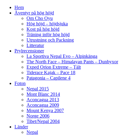
Hem
Äventyr på hög höjd
Om Cho Oyu
Hög höjd – höjdsjuka
Kost på hög höjd
Träning inför hög höjd
Utrustning och Packning
Litteratur
Prylrecensioner
La Sportiva Nepal Evo – Alpinkänga
The North Face – Himalayan Pants – Dunbyxor
Exped Orion Extreme – Tält
Tiderace Kajak – Pace 18
Patagonia – Capilene 4
Foton
Nepal 2015
Mont Blanc 2014
Aconcagua 2013
Aconcagua 2009
Mount Kenya 2007
Norge 2006
Tibet/Nepal 2004
Länder
Nepal